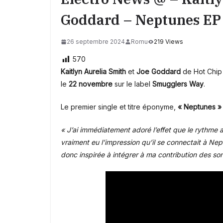
Goddard – Neptunes EP
26 septembre 2024
Romu
219 Views
570
Kaitlyn Aurelia Smith
et
Joe Goddard
de Hot Chip 
le
22 novembre
sur le label
Smugglers Way
.
Le premier single et titre éponyme,
« Neptunes »
« J’ai immédiatement adoré l’effet que le rythme 
vraiment eu l’impression qu’il se connectait à Nept
donc inspirée à intégrer à ma contribution des so