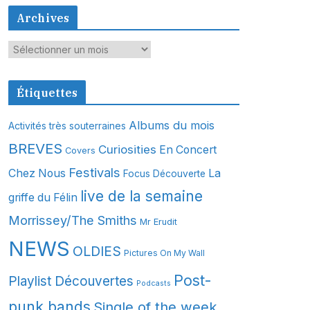
Archives
A
r
c
Étiquettes
h
i
Albums du mois
Activités très souterraines
v
BREVES
Curiosities
En Concert
Covers
e
s
Festivals
Chez Nous
La
Focus Découverte
live de la semaine
griffe du Félin
Morrissey/The Smiths
Mr Erudit
NEWS
OLDIES
Pictures On My Wall
Post-
Playlist Découvertes
Podcasts
punk bands
Single of the week