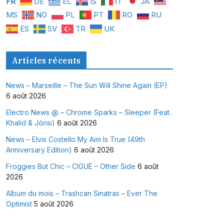
FR
DE
EL
IS
IT
JA
MS
NO
PL
PT
RO
RU
ES
SV
TR
UK
Articles récents
News – Marseille – The Sun Will Shine Again (EP)
6 août 2026
Electro News @ – Chrome Sparks – Sleeper (Feat.
Khalid & Jónsi)
6 août 2026
News – Elvis Costello My Aim Is True (49th
Anniversary Edition)
6 août 2026
Froggies But Chic – CIGUË – Other Side
6 août
2026
Album du mois – Trashcan Sinatras – Ever The
Optimist
5 août 2026