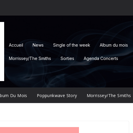
Accueil
News
Single of the week
Album du mois
Morrissey/The Smiths
Sorties
Agenda Concerts
lbum Du Mois
Poppunkwave Story
Morrissey/The Smiths