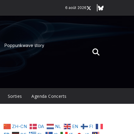
6 août 2026
Poppunkwave story
Sorties
Agenda Concerts
ZH-CN
DA
NL
EN
FI