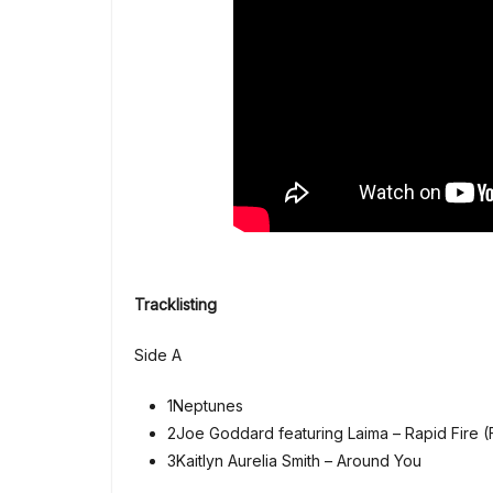
Tracklisting
Side A
1
Neptunes
2
Joe Goddard featuring Laima – Rapid Fire (
3
Kaitlyn Aurelia Smith – Around You