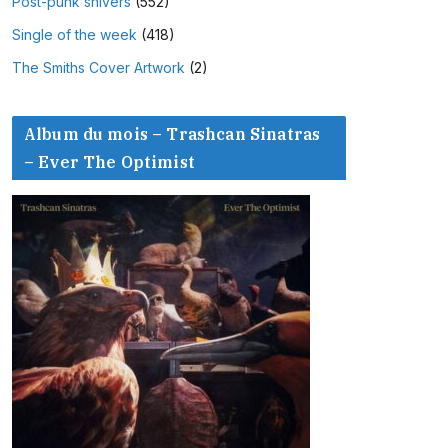
Post-punk shivers
(552)
Single of the week
(418)
The Smiths Cover Artwork
(2)
Album du mois – Trashcan Sinatras
– Ever The Optimist