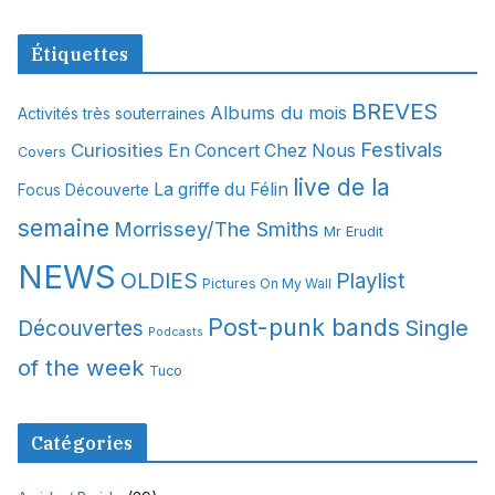
r
c
Étiquettes
h
i
BREVES
Albums du mois
Activités très souterraines
v
Festivals
Curiosities
e
En Concert Chez Nous
Covers
s
live de la
La griffe du Félin
Focus Découverte
semaine
Morrissey/The Smiths
Mr Erudit
NEWS
OLDIES
Playlist
Pictures On My Wall
Post-punk bands
Single
Découvertes
Podcasts
of the week
Tuco
Catégories