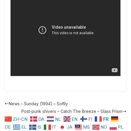
News – Sunday (1994) – Softly
Post-punk shivers – Catch The Breeze – Glass Prism
ZH-CN
DA
NL
EN
FI
FR
DE
EL
IS
IT
JA
MS
NO
PL