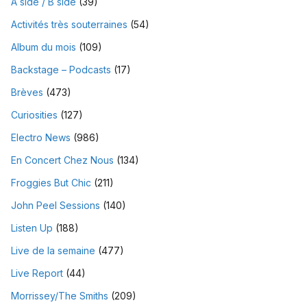
A side / B side
(39)
Activités très souterraines
(54)
Album du mois
(109)
Backstage – Podcasts
(17)
Brèves
(473)
Curiosities
(127)
Electro News
(986)
En Concert Chez Nous
(134)
Froggies But Chic
(211)
John Peel Sessions
(140)
Listen Up
(188)
Live de la semaine
(477)
Live Report
(44)
Morrissey/The Smiths
(209)