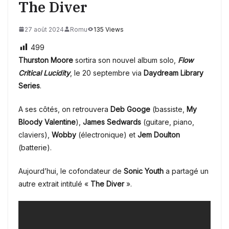
The Diver
27 août 2024
Romu
135 Views
499
Thurston Moore
sortira son nouvel album solo,
Flow
Critical Lucidity
, le 20 septembre via
Daydream Library
Series
.
A ses côtés, on retrouvera
Deb Googe
(bassiste,
My
Bloody Valentine
),
James Sedwards
(guitare, piano,
claviers),
Wobby
(électronique) et
Jem Doulton
(batterie).
Aujourd’hui, le cofondateur de
Sonic Youth
a partagé un
autre extrait intitulé «
The Diver
».