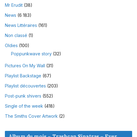
Mr Erudit
(38)
News
(6 183)
News Littéraires
(161)
Non classé
(1)
Oldies
(100)
Poppunkwave story
(32)
Pictures On My Wall
(31)
Playlist Backstage
(67)
Playlist découvertes
(203)
Post-punk shivers
(552)
Single of the week
(418)
The Smiths Cover Artwork
(2)
Album du mois – Trashcan Sinatras – Ever