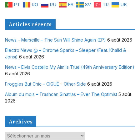
PT
RO
RU
ES
SV
TR
UK
Articles récents
News – Marseille – The Sun Will Shine Again (EP)
6 août 2026
Electro News @ – Chrome Sparks – Sleeper (Feat. Khalid &
Jónsi)
6 août 2026
News – Elvis Costello My Aim Is True (49th Anniversary Edition)
6 août 2026
Froggies But Chic – CIGUË – Other Side
6 août 2026
Album du mois – Trashcan Sinatras – Ever The Optimist
5 août
2026
Archives
A