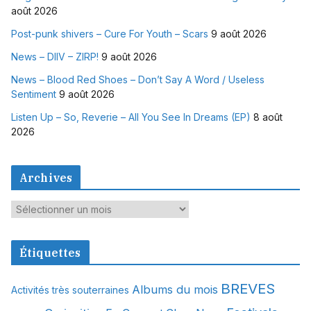
août 2026
Post-punk shivers – Cure For Youth – Scars
9 août 2026
News – DIIV – ZIRP!
9 août 2026
News – Blood Red Shoes – Don’t Say A Word / Useless
Sentiment
9 août 2026
Listen Up – So, Reverie – All You See In Dreams (EP)
8 août
2026
Archives
A
r
c
Étiquettes
h
i
BREVES
Albums du mois
Activités très souterraines
v