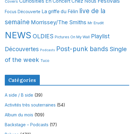
Festivals
Curiosities
e
En Concert Chez Nous
Covers
s
live de la
La griffe du Félin
Focus Découverte
semaine
Morrissey/The Smiths
Mr Erudit
NEWS
OLDIES
Playlist
Pictures On My Wall
Post-punk bands
Single
Découvertes
Podcasts
of the week
Tuco
Catégories
A side / B side
(39)
Activités très souterraines
(54)
Album du mois
(109)
Backstage – Podcasts
(17)