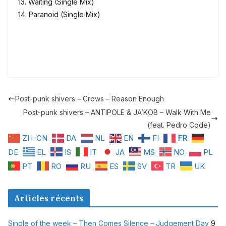
13. Waiting (Single Mix)
14. Paranoid (Single Mix)
Post-punk shivers – Crows – Reason Enough
Post-punk shivers – ANTIPOLE & JA’KOB – Walk With Me
(feat. Pedro Code)
ZH-CN
DA
NL
EN
FI
FR
DE
EL
IS
IT
JA
MS
NO
PL
PT
RO
RU
ES
SV
TR
UK
Articles récents
Single of the week – Then Comes Silence – Judgement Day
9