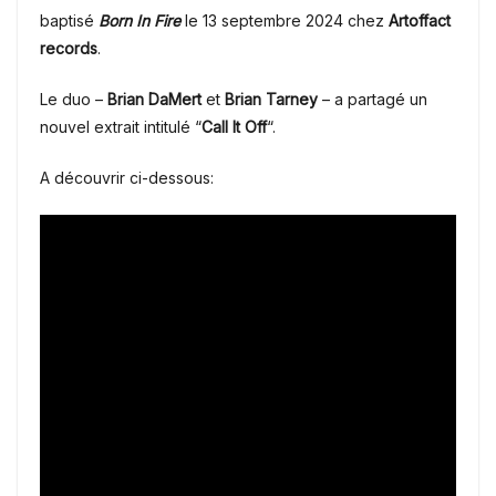
baptisé
Born In Fire
le 13 septembre 2024 chez
Artoffact
records
.
Le duo –
Brian DaMert
et
Brian Tarney
– a partagé un
nouvel extrait intitulé “
Call It Off
“.
A découvrir ci-dessous: