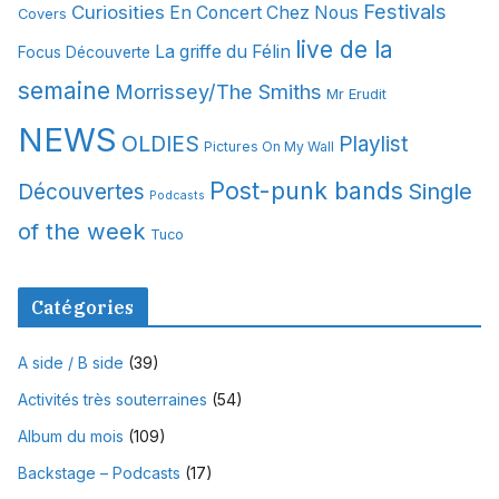
Festivals
Curiosities
e
En Concert Chez Nous
Covers
s
live de la
La griffe du Félin
Focus Découverte
semaine
Morrissey/The Smiths
Mr Erudit
NEWS
OLDIES
Playlist
Pictures On My Wall
Post-punk bands
Single
Découvertes
Podcasts
of the week
Tuco
Catégories
A side / B side
(39)
Activités très souterraines
(54)
Album du mois
(109)
Backstage – Podcasts
(17)