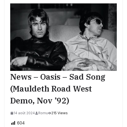
News – Oasis – Sad Song
(Mauldeth Road West
Demo, Nov ’92)
14 août 2024
Romu
215 Views
604