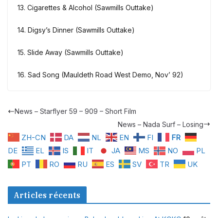
13. Cigarettes & Alcohol (Sawmills Outtake)
14. Digsy’s Dinner (Sawmills Outtake)
15. Slide Away (Sawmills Outtake)
16. Sad Song (Mauldeth Road West Demo, Nov’ 92)
News – Starflyer 59 – 909 – Short Film
News – Nada Surf – Losing
ZH-CN
DA
NL
EN
FI
FR
DE
EL
IS
IT
JA
MS
NO
PL
PT
RO
RU
ES
SV
TR
UK
Articles récents