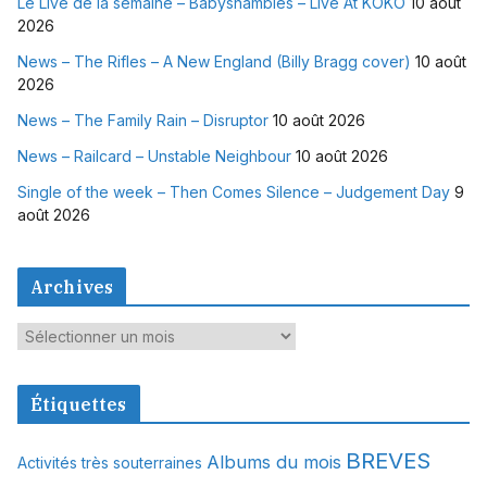
Le Live de la semaine – Babyshambles – Live At KOKO
10 août
2026
News – The Rifles – A New England (Billy Bragg cover)
10 août
2026
News – The Family Rain – Disruptor
10 août 2026
News – Railcard – Unstable Neighbour
10 août 2026
Single of the week – Then Comes Silence – Judgement Day
9
août 2026
Archives
A
r
c
Étiquettes
h
i
BREVES
Albums du mois
Activités très souterraines
v