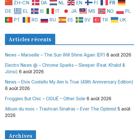
ZH-CN
DA
NL
EN
FI
FR
DE
EL
IS
IT
JA
MS
NO
PL
PT
RO
RU
ES
SV
TR
UK
Articles récents
News – Marseille – The Sun Will Shine Again (EP)
6 août 2026
Electro News @ – Chrome Sparks – Sleeper (Feat. Khalid &
Jónsi)
6 août 2026
News – Elvis Costello My Aim Is True (49th Anniversary Edition)
6 août 2026
Froggies But Chic – CIGUË – Other Side
6 août 2026
Album du mois – Trashcan Sinatras – Ever The Optimist
5 août
2026
Archives