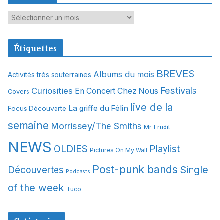
A
r
c
Étiquettes
h
i
BREVES
Albums du mois
Activités très souterraines
v
Festivals
Curiosities
e
En Concert Chez Nous
Covers
s
live de la
La griffe du Félin
Focus Découverte
semaine
Morrissey/The Smiths
Mr Erudit
NEWS
OLDIES
Playlist
Pictures On My Wall
Post-punk bands
Single
Découvertes
Podcasts
of the week
Tuco