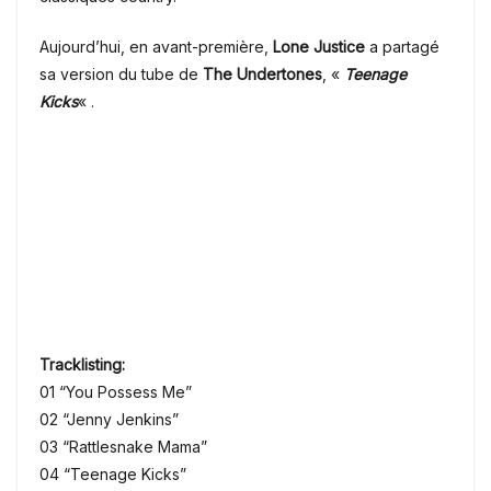
Aujourd’hui, en avant-première,
Lone Justice
a partagé
sa version du tube de
The Undertones
, «
Teenage
Kicks
« .
Tracklisting:
01 “You Possess Me”
02 “Jenny Jenkins”
03 “Rattlesnake Mama”
04 “Teenage Kicks”