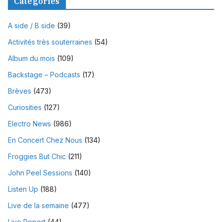
Catégories
A side / B side
(39)
Activités très souterraines
(54)
Album du mois
(109)
Backstage – Podcasts
(17)
Brèves
(473)
Curiosities
(127)
Electro News
(986)
En Concert Chez Nous
(134)
Froggies But Chic
(211)
John Peel Sessions
(140)
Listen Up
(188)
Live de la semaine
(477)
Live Report
(44)