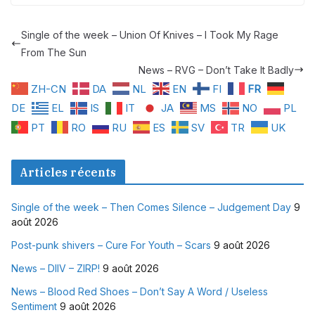
Single of the week – Union Of Knives – I Took My Rage
From The Sun
News – RVG – Don’t Take It Badly
ZH-CN
DA
NL
EN
FI
FR
DE
EL
IS
IT
JA
MS
NO
PL
PT
RO
RU
ES
SV
TR
UK
Articles récents
Single of the week – Then Comes Silence – Judgement Day
9
août 2026
Post-punk shivers – Cure For Youth – Scars
9 août 2026
News – DIIV – ZIRP!
9 août 2026
News – Blood Red Shoes – Don’t Say A Word / Useless
Sentiment
9 août 2026