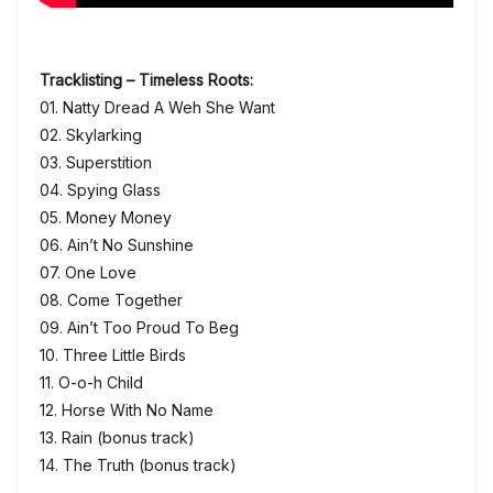
Tracklisting – Timeless Roots:
01. Natty Dread A Weh She Want
02. Skylarking
03. Superstition
04. Spying Glass
05. Money Money
06. Ain’t No Sunshine
07. One Love
08. Come Together
09. Ain’t Too Proud To Beg
10. Three Little Birds
11. O-o-h Child
12. Horse With No Name
13. Rain (bonus track)
14. The Truth (bonus track)