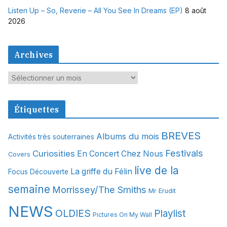
Listen Up – So, Reverie – All You See In Dreams (EP)
8 août
2026
Archives
A
r
c
Étiquettes
h
i
BREVES
Albums du mois
Activités très souterraines
v
Festivals
Curiosities
e
En Concert Chez Nous
Covers
s
live de la
La griffe du Félin
Focus Découverte
semaine
Morrissey/The Smiths
Mr Erudit
NEWS
OLDIES
Playlist
Pictures On My Wall