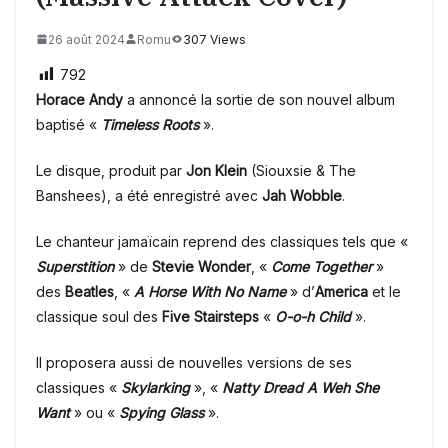
26 août 2024
Romu
307 Views
792
Horace Andy
a annoncé la sortie de son nouvel album
baptisé «
Timeless Roots
».
Le disque, produit par
Jon Klein
(Siouxsie & The
Banshees), a été enregistré avec
Jah Wobble
.
Le chanteur jamaïcain reprend des classiques tels que «
Superstition
» de
Stevie Wonder
, «
Come Together
»
des
Beatles
, «
A Horse With No Name
» d’
America
et le
classique soul des
Five Stairsteps
«
O-o-h Child
».
Il proposera aussi de nouvelles versions de ses
classiques «
Skylarking
», «
Natty Dread A Weh She
Want
» ou «
Spying Glass
».