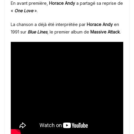
En avant première,
Horace Andy
a partagé sa reprise de
«
One Love
».
La chanson a déjà été interprétée par
Horace Andy
en
1991 sur
Blue Lines
, le premier album de
Massive Attack
.