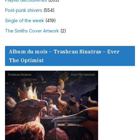
Post-punk shivers
(554)
Single of the week
(419)
The Smiths Cover Artwork
(2)
Album du mois – Trashcan Sinatras – Ever
The Optimist