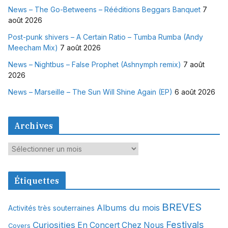
News – The Go-Betweens – Rééditions Beggars Banquet
7
août 2026
Post-punk shivers – A Certain Ratio – Tumba Rumba (Andy
Meecham Mix)
7 août 2026
News – Nightbus – False Prophet (Ashnymph remix)
7 août
2026
News – Marseille – The Sun Will Shine Again (EP)
6 août 2026
Archives
A
r
c
Étiquettes
h
i
BREVES
Albums du mois
Activités très souterraines
v
Festivals
Curiosities
e
En Concert Chez Nous
Covers