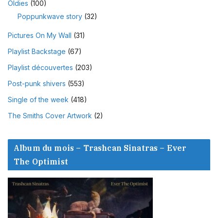
Oldies
(100)
Poppunkwave story
(32)
Pictures On My Wall
(31)
Playlist Backstage
(67)
Playlist découvertes
(203)
Post-punk shivers
(553)
Single of the week
(418)
The Smiths Cover Artwork
(2)
Album du mois – Trashcan Sinatras – Ever
The Optimist