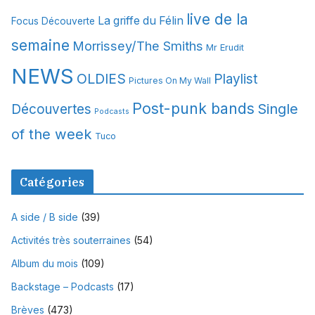
s
live de la
La griffe du Félin
Focus Découverte
semaine
Morrissey/The Smiths
Mr Erudit
NEWS
OLDIES
Playlist
Pictures On My Wall
Post-punk bands
Single
Découvertes
Podcasts
of the week
Tuco
Catégories
A side / B side
(39)
Activités très souterraines
(54)
Album du mois
(109)
Backstage – Podcasts
(17)
Brèves
(473)