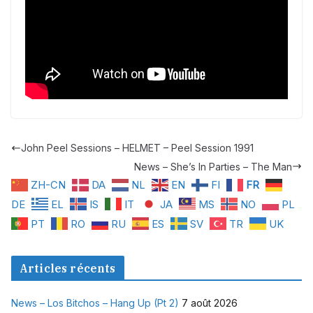
John Peel Sessions – HELMET – Peel Session 1991
News – She’s In Parties – The Man
ZH-CN
DA
NL
EN
FI
FR
DE
EL
IS
IT
JA
MS
NO
PL
PT
RO
RU
ES
SV
TR
UK
Articles récents
News – Los Bitchos – Hang Up (Pt 2)
7 août 2026