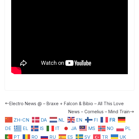
Electro News @ – Braxe + Falcon & Bibio – All This Love
News – Cornelius – Mind Train
ZH-CN
DA
NL
EN
FI
FR
DE
EL
IS
IT
JA
MS
NO
PL
PT
RO
RU
ES
SV
TR
UK