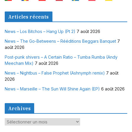
Articles récents
News – Los Bitchos – Hang Up (Pt 2)
7 août 2026
News – The Go-Betweens – Rééditions Beggars Banquet
7
août 2026
Post-punk shivers – A Certain Ratio – Tumba Rumba (Andy
Meecham Mix)
7 août 2026
News – Nightbus – False Prophet (Ashnymph remix)
7 août
2026
News – Marseille – The Sun Will Shine Again (EP)
6 août 2026
Archives
A
r