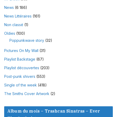
News
(6 186)
News Littéraires
(161)
Non classé
(1)
Oldies
(100)
Poppunkwave story
(32)
Pictures On My Wall
(31)
Playlist Backstage
(67)
Playlist découvertes
(203)
Post-punk shivers
(553)
Single of the week
(418)
The Smiths Cover Artwork
(2)
Album du mois – Trashcan Sinatras – Ever