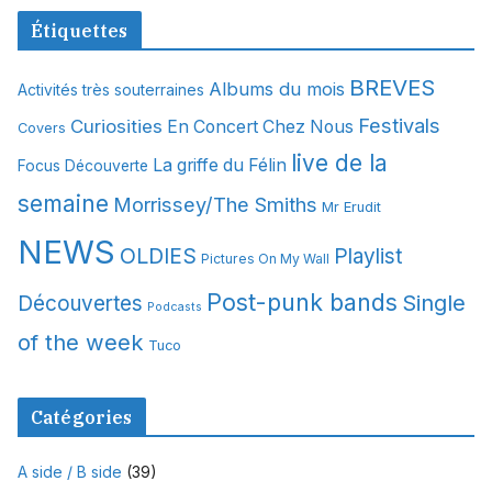
c
Étiquettes
h
i
BREVES
Albums du mois
Activités très souterraines
v
Festivals
Curiosities
e
En Concert Chez Nous
Covers
s
live de la
La griffe du Félin
Focus Découverte
semaine
Morrissey/The Smiths
Mr Erudit
NEWS
OLDIES
Playlist
Pictures On My Wall
Post-punk bands
Single
Découvertes
Podcasts
of the week
Tuco
Catégories
A side / B side
(39)