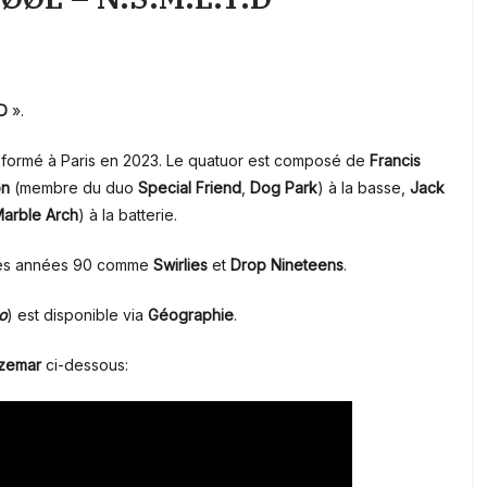
.D
».
t formé à Paris en 2023. Le quatuor est composé de
Francis
on
(membre du duo
Special Friend
,
Dog Park
) à la basse,
Jack
arble Arch
) à la batterie.
 des années 90 comme
Swirlies
et
Drop Nineteens
.
o
) est disponible via
Géographie
.
Azemar
ci-dessous: