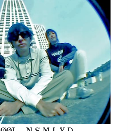
HØØL – N.S.M.L.Y.D