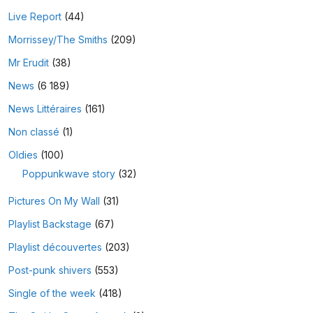
Live Report
(44)
Morrissey/The Smiths
(209)
Mr Erudit
(38)
News
(6 189)
News Littéraires
(161)
Non classé
(1)
Oldies
(100)
Poppunkwave story
(32)
Pictures On My Wall
(31)
Playlist Backstage
(67)
Playlist découvertes
(203)
Post-punk shivers
(553)
Single of the week
(418)