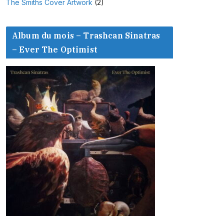
The Smiths Cover Artwork
(2)
Album du mois – Trashcan Sinatras
– Ever The Optimist