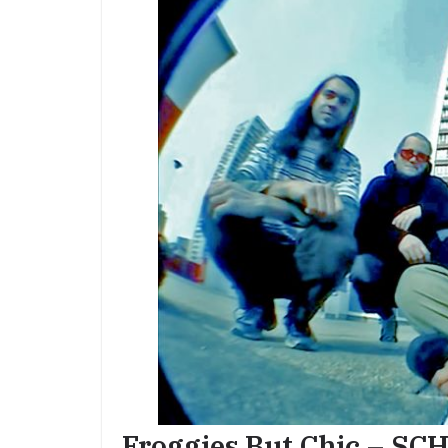
Froggies But Chic – SC