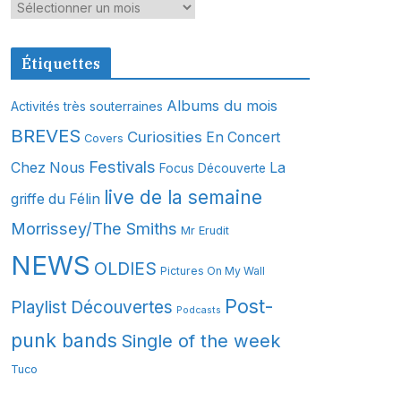
A
r
c
Étiquettes
h
i
Albums du mois
Activités très souterraines
v
BREVES
Curiosities
En Concert
Covers
e
s
Festivals
Chez Nous
La
Focus Découverte
live de la semaine
griffe du Félin
Morrissey/The Smiths
Mr Erudit
NEWS
OLDIES
Pictures On My Wall
Post-
Playlist Découvertes
Podcasts
punk bands
Single of the week
Tuco