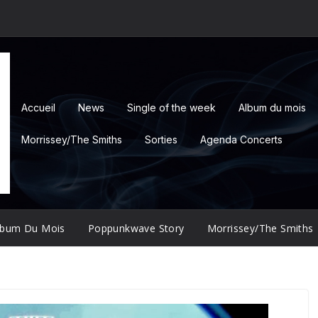
Accueil
News
Single of the week
Album du mois
Morrissey/The Smiths
Sorties
Agenda Concerts
lbum Du Mois
Poppunkwave Story
Morrissey/The Smiths