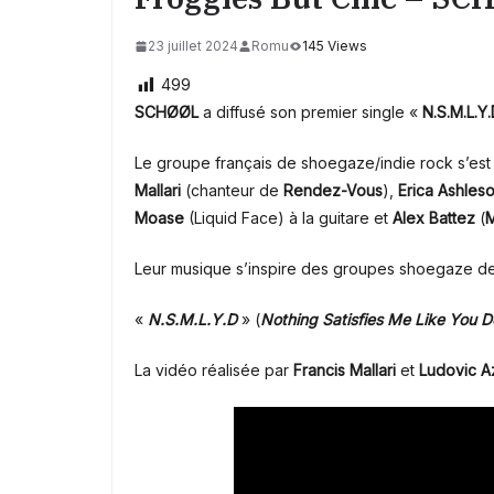
23 juillet 2024
Romu
145 Views
499
SCHØØL
a diffusé son premier single «
N.S.M.L.Y
Le groupe français de shoegaze/indie rock s’es
Mallari
(chanteur de
Rendez-Vous
),
Erica Ashles
Moase
(Liquid Face) à la guitare et
Alex Battez
(
M
Leur musique s’inspire des groupes shoegaze
«
N.S.M.L.Y.D
» (
Nothing Satisfies Me Like You D
La vidéo réalisée par
Francis Mallari
et
Ludovic 