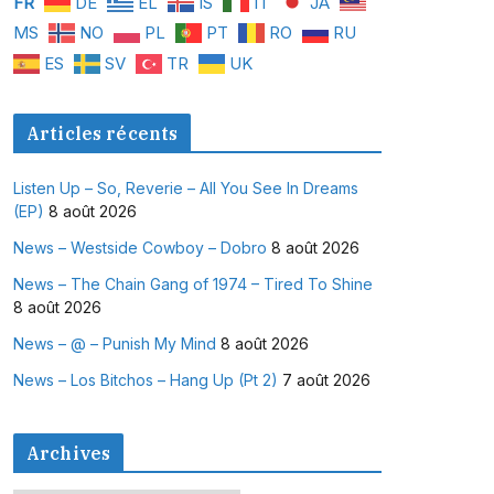
FR
DE
EL
IS
IT
JA
MS
NO
PL
PT
RO
RU
ES
SV
TR
UK
Articles récents
Listen Up – So, Reverie – All You See In Dreams
(EP)
8 août 2026
News – Westside Cowboy – Dobro
8 août 2026
News – The Chain Gang of 1974 – Tired To Shine
8 août 2026
News – @ – Punish My Mind
8 août 2026
News – Los Bitchos – Hang Up (Pt 2)
7 août 2026
Archives