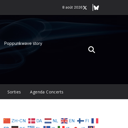
8 août 2026
Poppunkwave story
Sorties
Agenda Concerts
ZH-CN
DA
NL
EN
FI