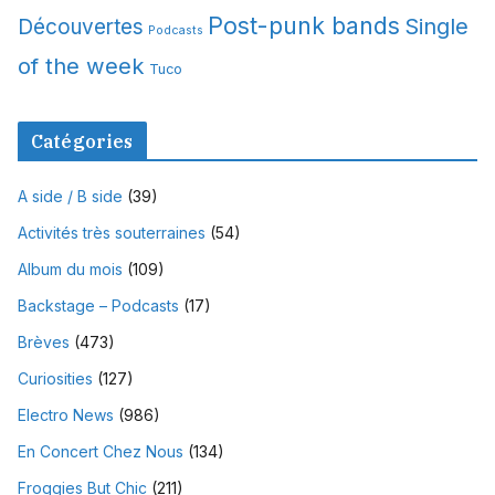
Post-punk bands
Single
Découvertes
Podcasts
of the week
Tuco
Catégories
A side / B side
(39)
Activités très souterraines
(54)
Album du mois
(109)
Backstage – Podcasts
(17)
Brèves
(473)
Curiosities
(127)
Electro News
(986)
En Concert Chez Nous
(134)
Froggies But Chic
(211)