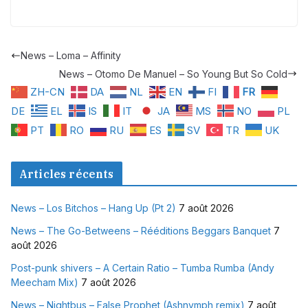
News – Loma – Affinity
News – Otomo De Manuel – So Young But So Cold
ZH-CN
DA
NL
EN
FI
FR
DE
EL
IS
IT
JA
MS
NO
PL
PT
RO
RU
ES
SV
TR
UK
Articles récents
News – Los Bitchos – Hang Up (Pt 2)
7 août 2026
News – The Go-Betweens – Rééditions Beggars Banquet
7
août 2026
Post-punk shivers – A Certain Ratio – Tumba Rumba (Andy
Meecham Mix)
7 août 2026
News – Nightbus – False Prophet (Ashnymph remix)
7 août