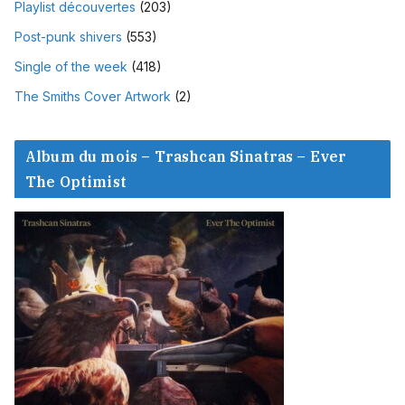
Playlist découvertes
(203)
Post-punk shivers
(553)
Single of the week
(418)
The Smiths Cover Artwork
(2)
Album du mois – Trashcan Sinatras – Ever
The Optimist