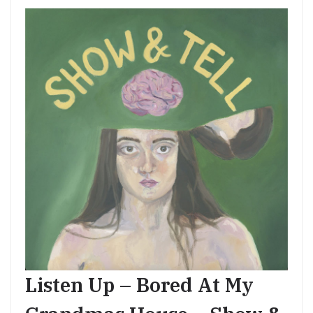
Listen Up – Bored At My