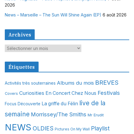
2026
News – Marseille – The Sun Will Shine Again (EP)
6 août 2026
Archives
A
r
c
Étiquettes
h
i
BREVES
Albums du mois
Activités très souterraines
v
Festivals
Curiosities
e
En Concert Chez Nous
Covers
s
live de la
La griffe du Félin
Focus Découverte
semaine
Morrissey/The Smiths
Mr Erudit
NEWS
OLDIES
Playlist
Pictures On My Wall