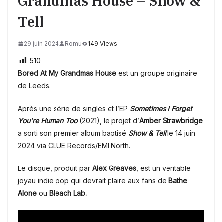
Grandmas House – Show &
Tell
29 juin 2024
Romu
149 Views
510
Bored At My Grandmas House
est un groupe originaire
de Leeds.
Après une série de singles et l’EP
Sometimes I Forget
You’re Human Too
(2021), le projet d’
Amber Strawbridge
a sorti son premier album baptisé
Show & Tell
le 14 juin
2024 via CLUE Records/EMI North.
Le disque, produit par
Alex Greaves
, est un véritable
joyau indie pop qui devrait plaire aux fans de
Bathe
Alone
ou
Bleach Lab.