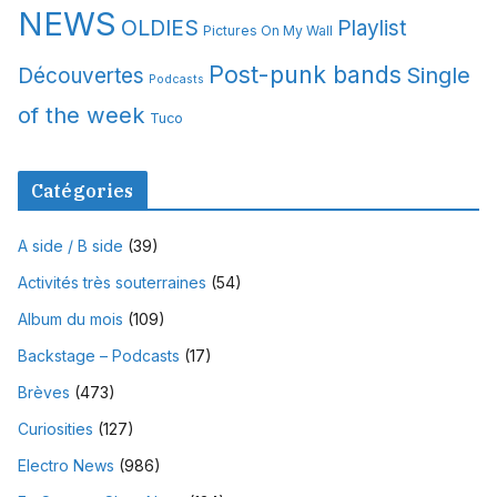
NEWS
OLDIES
Playlist
Pictures On My Wall
Post-punk bands
Single
Découvertes
Podcasts
of the week
Tuco
Catégories
A side / B side
(39)
Activités très souterraines
(54)
Album du mois
(109)
Backstage – Podcasts
(17)
Brèves
(473)
Curiosities
(127)
Electro News
(986)