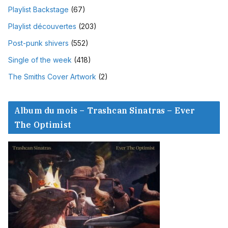
Playlist Backstage
(67)
Playlist découvertes
(203)
Post-punk shivers
(552)
Single of the week
(418)
The Smiths Cover Artwork
(2)
Album du mois – Trashcan Sinatras – Ever
The Optimist