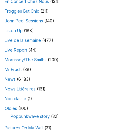
En Concert Chez Nous
(134)
Froggies But Chic
(211)
John Peel Sessions
(140)
Listen Up
(188)
Live de la semaine
(477)
Live Report
(44)
Morrissey/The Smiths
(209)
Mr Erudit
(38)
News
(6 183)
News Littéraires
(161)
Non classé
(1)
Oldies
(100)
Poppunkwave story
(32)
Pictures On My Wall
(31)