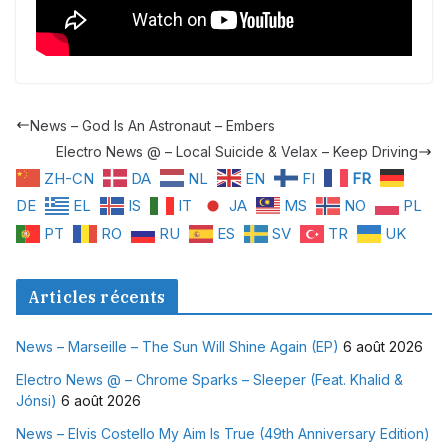
News – God Is An Astronaut – Embers
Electro News @ – Local Suicide & Velax – Keep Driving
ZH-CN
DA
NL
EN
FI
FR
DE
EL
IS
IT
JA
MS
NO
PL
PT
RO
RU
ES
SV
TR
UK
Articles récents
News – Marseille – The Sun Will Shine Again (EP)
6 août 2026
Electro News @ – Chrome Sparks – Sleeper (Feat. Khalid &
Jónsi)
6 août 2026
News – Elvis Costello My Aim Is True (49th Anniversary Edition)