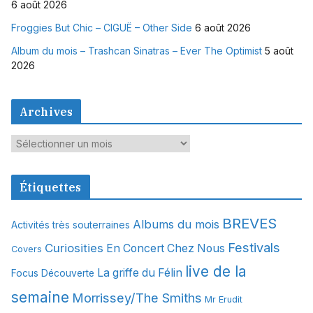
6 août 2026
Froggies But Chic – CIGUË – Other Side
6 août 2026
Album du mois – Trashcan Sinatras – Ever The Optimist
5 août
2026
Archives
A
r
c
Étiquettes
h
i
BREVES
Albums du mois
Activités très souterraines
v
Festivals
Curiosities
e
En Concert Chez Nous
Covers
s
live de la
La griffe du Félin
Focus Découverte
semaine
Morrissey/The Smiths
Mr Erudit