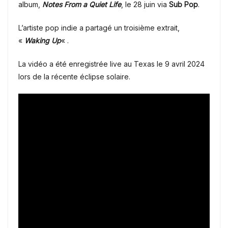
album,
Notes From a Quiet Life
, le 28 juin via
Sub Pop
.
L’artiste pop indie a partagé un troisième extrait,
«
Waking Up
« .
La vidéo a été enregistrée live au Texas le 9 avril 2024
lors de la récente éclipse solaire.