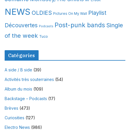
NEWS
OLDIES
Playlist
Pictures On My Wall
Post-punk bands
Single
Découvertes
Podcasts
of the week
Tuco
Catégories
A side / B side
(39)
Activités très souterraines
(54)
Album du mois
(109)
Backstage – Podcasts
(17)
Brèves
(473)
Curiosities
(127)
Electro News
(986)