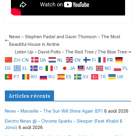
News – Stephen Pastel and Gavin Thomson – The Most
Beautiful House in Airdrie
Listen Up – David Potts – The Red Tree / The Blue Tree
ZH-CN
DA
NL
EN
FI
FR
DE
EL
IS
IT
JA
MS
NO
PL
PT
RO
RU
ES
SV
TR
UK
Articles récents
News – Marseille – The Sun Will Shine Again (EP)
6 août 2026
Electro News @ – Chrome Sparks – Sleeper (Feat. Khalid &
Jónsi)
6 août 2026