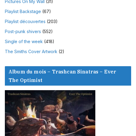
Pictures On My Wall
(31)
Playlist Backstage
(67)
Playlist découvertes
(203)
Post-punk shivers
(552)
Single of the week
(418)
The Smiths Cover Artwork
(2)
Album du mois – Trashcan Sinatras – Ever
The Optimist