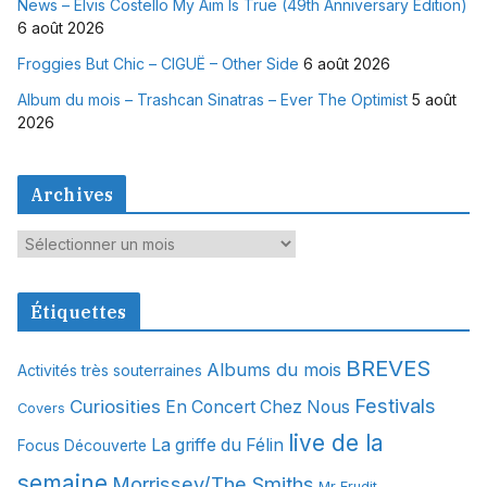
News – Elvis Costello My Aim Is True (49th Anniversary Edition)
6 août 2026
Froggies But Chic – CIGUË – Other Side
6 août 2026
Album du mois – Trashcan Sinatras – Ever The Optimist
5 août
2026
Archives
A
r
c
Étiquettes
h
i
BREVES
Albums du mois
Activités très souterraines
v
Festivals
Curiosities
e
En Concert Chez Nous
Covers
s
live de la
La griffe du Félin
Focus Découverte
semaine
Morrissey/The Smiths
Mr Erudit