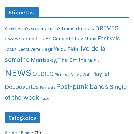
r
c
Étiquettes
h
i
BREVES
Albums du mois
Activités très souterraines
v
Festivals
Curiosities
e
En Concert Chez Nous
Covers
s
live de la
La griffe du Félin
Focus Découverte
semaine
Morrissey/The Smiths
Mr Erudit
NEWS
OLDIES
Playlist
Pictures On My Wall
Post-punk bands
Single
Découvertes
Podcasts
of the week
Tuco
Catégories
A side / B side
(39)