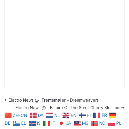
Electro News @ -Trentemøller – Dreamweavers
Electro News @ – Empire Of The Sun – Cherry Blossom
ZH-CN
DA
NL
EN
FI
FR
DE
EL
IS
IT
JA
MS
NO
PL