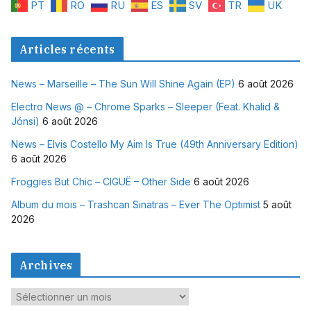
PT
RO
RU
ES
SV
TR
UK
Articles récents
News – Marseille – The Sun Will Shine Again (EP)
6 août 2026
Electro News @ – Chrome Sparks – Sleeper (Feat. Khalid &
Jónsi)
6 août 2026
News – Elvis Costello My Aim Is True (49th Anniversary Edition)
6 août 2026
Froggies But Chic – CIGUË – Other Side
6 août 2026
Album du mois – Trashcan Sinatras – Ever The Optimist
5 août
2026
Archives
A