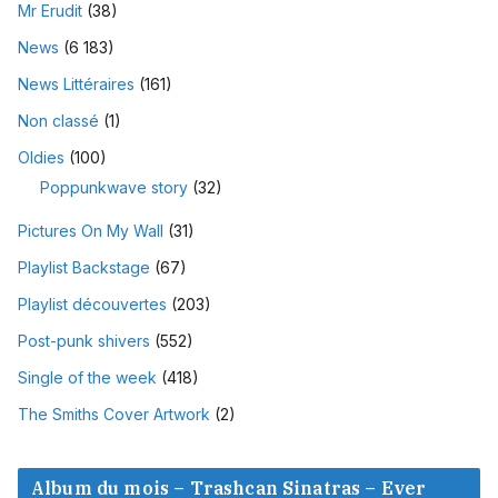
Mr Erudit
(38)
News
(6 183)
News Littéraires
(161)
Non classé
(1)
Oldies
(100)
Poppunkwave story
(32)
Pictures On My Wall
(31)
Playlist Backstage
(67)
Playlist découvertes
(203)
Post-punk shivers
(552)
Single of the week
(418)
The Smiths Cover Artwork
(2)
Album du mois – Trashcan Sinatras – Ever