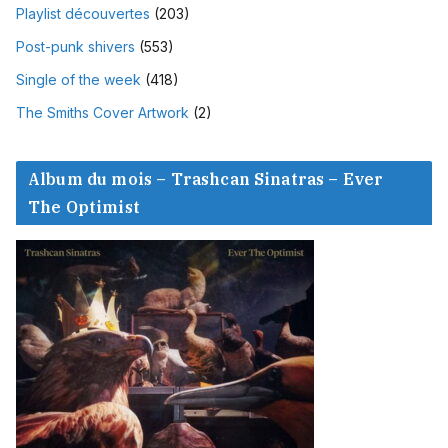
Playlist découvertes
(203)
Post-punk shivers
(553)
Single of the week
(418)
The Smiths Cover Artwork
(2)
Album du mois – Trashcan Sinatras – Ever
The Optimist