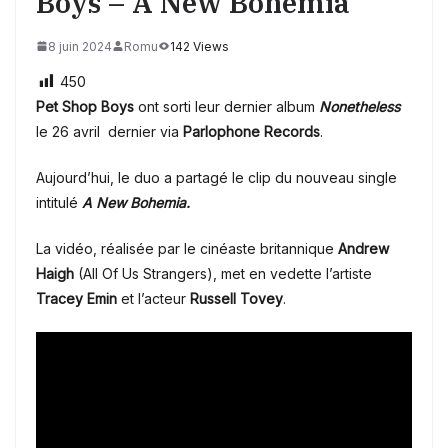
Boys – A New Bohemia
8 juin 2024
Romu
142 Views
450
Pet Shop Boys
ont sorti leur dernier album
Nonetheless
le
26 avril dernier
via
Parlophone Records
.
Aujourd’hui, le duo a partagé le clip du nouveau single
intitulé
A New Bohemia.
La vidéo, réalisée par le cinéaste britannique
Andrew
Haigh
(All Of Us Strangers), met en vedette l’artiste
Tracey Emin
et l’acteur
Russell Tovey
.