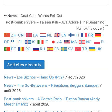
News – Goat Girl – Words Fell Out
Post-punk shivers – Taleen Kali – Ava Adore (The Smashing
Pumpkins cover)
ZH-CN
DA
NL
EN
FI
FR
DE
EL
IS
IT
JA
MS
NO
PL
PT
RO
RU
ES
SV
TR
UK
Articles récents
News – Los Bitchos – Hang Up (Pt 2)
7 août 2026
News – The Go-Betweens – Rééditions Beggars Banquet
7
août 2026
Post-punk shivers – A Certain Ratio – Tumba Rumba (Andy
Meecham Mix)
7 août 2026