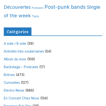
Post-punk bands
Single
Découvertes
Podcasts
of the week
Tuco
Catégories
A side / B side
(39)
Activités très souterraines
(54)
Album du mois
(109)
Backstage – Podcasts
(17)
Brèves
(473)
Curiosities
(127)
Electro News
(986)
En Concert Chez Nous
(134)
Froggies But Chic
(211)