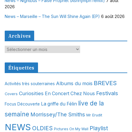
News – Nightbus – False Prophet (Ashnymph remix)
7 août
2026
News – Marseille – The Sun Will Shine Again (EP)
6 août 2026
Archives
A
r
c
Étiquettes
h
i
BREVES
Albums du mois
Activités très souterraines
v
Festivals
Curiosities
e
En Concert Chez Nous
Covers
s
live de la
La griffe du Félin
Focus Découverte
semaine
Morrissey/The Smiths
Mr Erudit
NEWS
OLDIES
Playlist
Pictures On My Wall