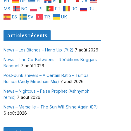
FR
DE
EL
IS
IT
JA
MS
NO
PL
PT
RO
RU
ES
SV
TR
UK
Articles récents
News – Los Bitchos – Hang Up (Pt 2)
7 août 2026
News – The Go-Betweens – Rééditions Beggars
Banquet
7 août 2026
Post-punk shivers – A Certain Ratio – Tumba
Rumba (Andy Meecham Mix)
7 août 2026
News – Nightbus – False Prophet (Ashnymph
remix)
7 août 2026
News – Marseille – The Sun Will Shine Again (EP)
6 août 2026