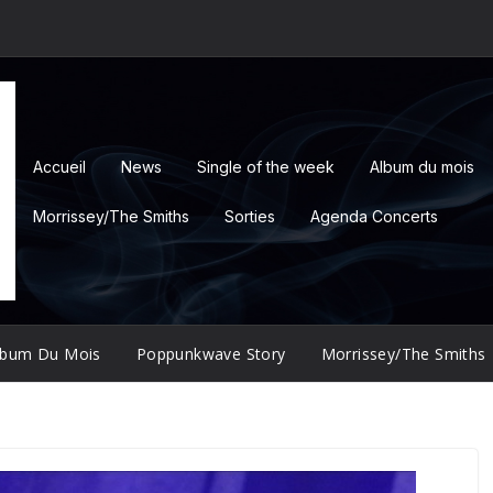
Accueil
News
Single of the week
Album du mois
Morrissey/The Smiths
Sorties
Agenda Concerts
lbum Du Mois
Poppunkwave Story
Morrissey/The Smiths