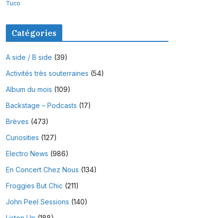
Tuco
Catégories
A side / B side
(39)
Activités très souterraines
(54)
Album du mois
(109)
Backstage – Podcasts
(17)
Brèves
(473)
Curiosities
(127)
Electro News
(986)
En Concert Chez Nous
(134)
Froggies But Chic
(211)
John Peel Sessions
(140)
Listen Up
(188)