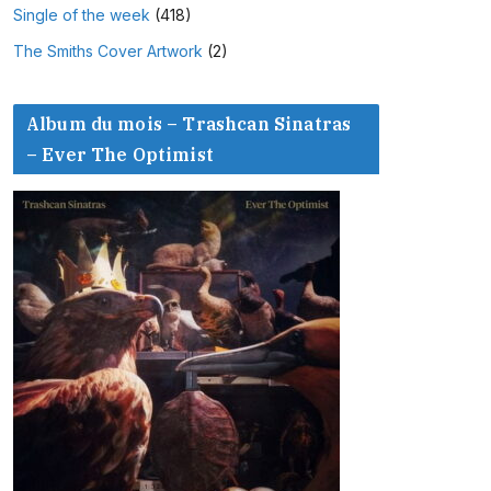
Single of the week
(418)
The Smiths Cover Artwork
(2)
Album du mois – Trashcan Sinatras
– Ever The Optimist