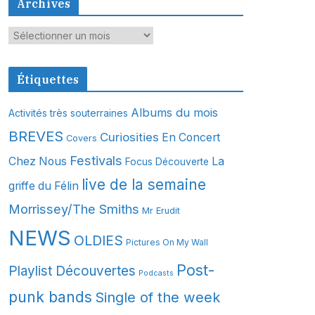
Archives
A
r
c
Étiquettes
h
i
Albums du mois
Activités très souterraines
v
BREVES
Curiosities
En Concert
Covers
e
s
Festivals
Chez Nous
La
Focus Découverte
live de la semaine
griffe du Félin
Morrissey/The Smiths
Mr Erudit
NEWS
OLDIES
Pictures On My Wall
Post-
Playlist Découvertes
Podcasts
punk bands
Single of the week