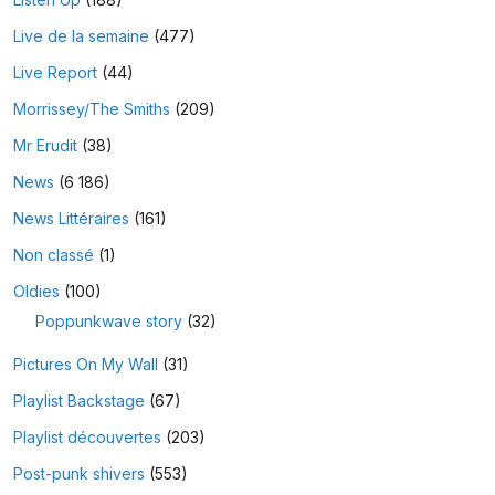
Live de la semaine
(477)
Live Report
(44)
Morrissey/The Smiths
(209)
Mr Erudit
(38)
News
(6 186)
News Littéraires
(161)
Non classé
(1)
Oldies
(100)
Poppunkwave story
(32)
Pictures On My Wall
(31)
Playlist Backstage
(67)
Playlist découvertes
(203)
Post-punk shivers
(553)