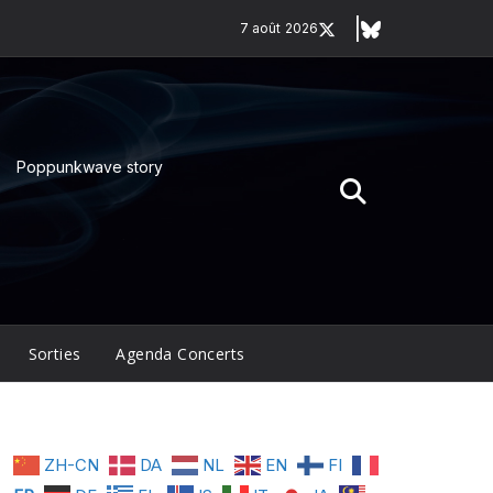
7 août 2026
Poppunkwave story
Sorties
Agenda Concerts
ZH-CN
DA
NL
EN
FI