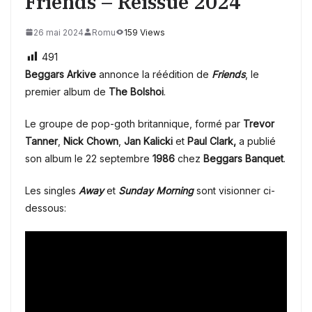
Friends – Reissue 2024
26 mai 2024
Romu
159 Views
491
Beggars Arkive
annonce la réédition de
Friends
, le
premier album de
The Bolshoi
.
Le groupe de pop-goth britannique, formé par
Trevor
Tanner
,
Nick Chown
,
Jan Kalicki
et
Paul Clark,
a publié
son album le
22 septembre
1986
chez
Beggars Banquet
.
Les singles
Away
et
Sunday Morning
sont visionner ci-
dessous: