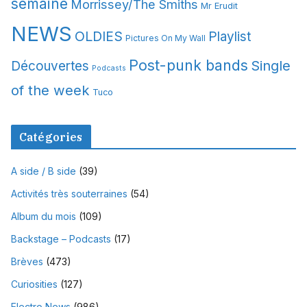
semaine
Morrissey/The Smiths
Mr Erudit
NEWS
OLDIES
Playlist
Pictures On My Wall
Post-punk bands
Single
Découvertes
Podcasts
of the week
Tuco
Catégories
A side / B side
(39)
Activités très souterraines
(54)
Album du mois
(109)
Backstage – Podcasts
(17)
Brèves
(473)
Curiosities
(127)
Electro News
(986)