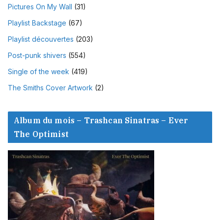
Pictures On My Wall
(31)
Playlist Backstage
(67)
Playlist découvertes
(203)
Post-punk shivers
(554)
Single of the week
(419)
The Smiths Cover Artwork
(2)
Album du mois – Trashcan Sinatras – Ever
The Optimist