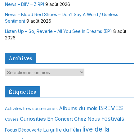
News – DIIV – ZIRP!
9 août 2026
News – Blood Red Shoes – Don’t Say A Word / Useless
Sentiment
9 août 2026
Listen Up – So, Reverie – All You See In Dreams (EP)
8 août
2026
Archives
A
r
c
Étiquettes
h
i
BREVES
Albums du mois
Activités très souterraines
v
Festivals
Curiosities
e
En Concert Chez Nous
Covers
s
live de la
La griffe du Félin
Focus Découverte