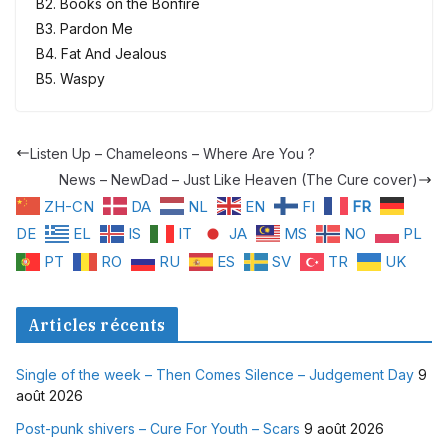
B2. Books on the Bonfire
B3. Pardon Me
B4. Fat And Jealous
B5. Waspy
Listen Up – Chameleons – Where Are You ?
News – NewDad – Just Like Heaven (The Cure cover)
ZH-CN
DA
NL
EN
FI
FR
DE
EL
IS
IT
JA
MS
NO
PL
PT
RO
RU
ES
SV
TR
UK
Articles récents
Single of the week – Then Comes Silence – Judgement Day
9
août 2026
Post-punk shivers – Cure For Youth – Scars
9 août 2026