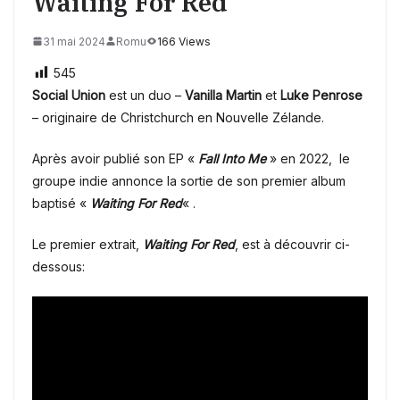
Waiting For Red
31 mai 2024
Romu
166 Views
545
Social Union
est un duo –
Vanilla Martin
et
Luke Penrose
– originaire de Christchurch en Nouvelle Zélande.
Après avoir publié son EP «
Fall Into Me
» en 2022, le
groupe indie annonce la sortie de son premier album
baptisé «
Waiting For Red
« .
Le premier extrait,
Waiting For Red
, est à découvrir ci-
dessous: