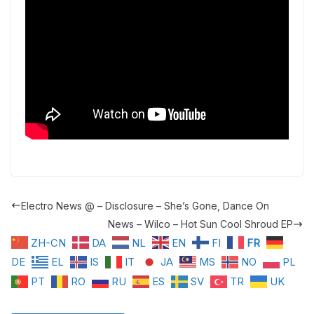
Electro News @ – Disclosure – She’s Gone, Dance On
News – Wilco – Hot Sun Cool Shroud EP
ZH-CN
DA
NL
EN
FI
FR
DE
EL
IS
IT
JA
MS
NO
PL
PT
RO
RU
ES
SV
TR
UK