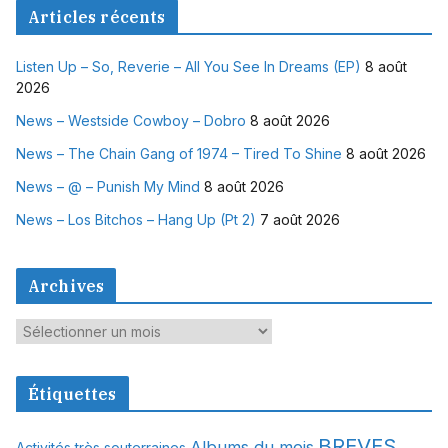
Articles récents
Listen Up – So, Reverie – All You See In Dreams (EP)
8 août
2026
News – Westside Cowboy – Dobro
8 août 2026
News – The Chain Gang of 1974 – Tired To Shine
8 août 2026
News – @ – Punish My Mind
8 août 2026
News – Los Bitchos – Hang Up (Pt 2)
7 août 2026
Archives
A
r
c
Étiquettes
h
i
BREVES
Albums du mois