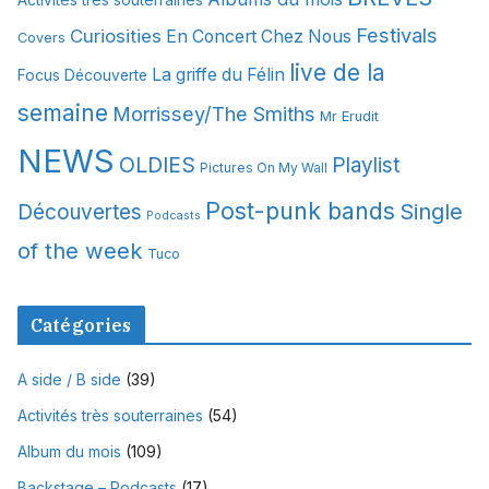
Activités très souterraines
v
Festivals
Curiosities
e
En Concert Chez Nous
Covers
s
live de la
La griffe du Félin
Focus Découverte
semaine
Morrissey/The Smiths
Mr Erudit
NEWS
OLDIES
Playlist
Pictures On My Wall
Post-punk bands
Single
Découvertes
Podcasts
of the week
Tuco
Catégories
A side / B side
(39)
Activités très souterraines
(54)
Album du mois
(109)
Backstage – Podcasts
(17)