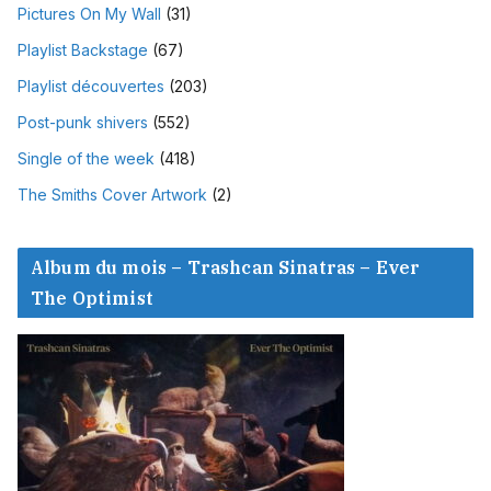
Pictures On My Wall
(31)
Playlist Backstage
(67)
Playlist découvertes
(203)
Post-punk shivers
(552)
Single of the week
(418)
The Smiths Cover Artwork
(2)
Album du mois – Trashcan Sinatras – Ever
The Optimist