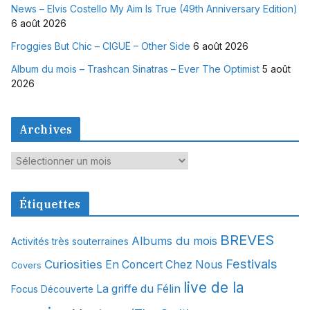
News – Elvis Costello My Aim Is True (49th Anniversary Edition)
6 août 2026
Froggies But Chic – CIGUË – Other Side
6 août 2026
Album du mois – Trashcan Sinatras – Ever The Optimist
5 août
2026
Archives
A
r
c
Étiquettes
h
i
BREVES
Albums du mois
Activités très souterraines
v
Festivals
Curiosities
e
En Concert Chez Nous
Covers
s
live de la
La griffe du Félin
Focus Découverte