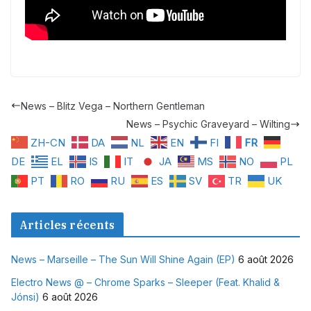
News – Blitz Vega – Northern Gentleman
News – Psychic Graveyard – Wilting
ZH-CN
DA
NL
EN
FI
FR
DE
EL
IS
IT
JA
MS
NO
PL
PT
RO
RU
ES
SV
TR
UK
Articles récents
News – Marseille – The Sun Will Shine Again (EP)
6 août 2026
Electro News @ – Chrome Sparks – Sleeper (Feat. Khalid &
Jónsi)
6 août 2026