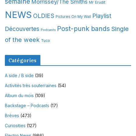
semaine
Morrissey/The Smiths
Mr Erudit
NEWS
OLDIES
Playlist
Pictures On My Wall
Post-punk bands
Single
Découvertes
Podcasts
of the week
Tuco
Catégories
A side / B side
(39)
Activités très souterraines
(54)
Album du mois
(109)
Backstage – Podcasts
(17)
Brèves
(473)
Curiosities
(127)
Electro News
(986)