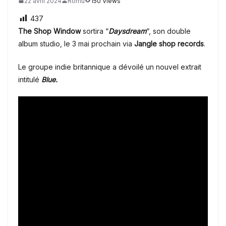
22 avril 2024
Romu
150 Views
437
The Shop Window
sortira “
Daysdream
“, son double
album studio, le 3 mai prochain via
Jangle shop records
.
Le groupe indie britannique a dévoilé un nouvel extrait
intitulé
Blue.