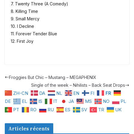
7. Twenty Three (A Comedy)
8. Killing Time
9. Small Mercy
10. I Decline
11. Forever Tender Blue
12. First Joy
Froggies But Chic – Mustang – MEGAPHENIX
Single of the week – Nihilists – Back Seat Drops
ZH-CN
DA
NL
EN
FI
FR
DE
EL
IS
IT
JA
MS
NO
PL
PT
RO
RU
ES
SV
TR
UK
Articles récents