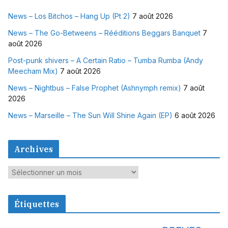
News – Los Bitchos – Hang Up (Pt 2)
7 août 2026
News – The Go-Betweens – Rééditions Beggars Banquet
7
août 2026
Post-punk shivers – A Certain Ratio – Tumba Rumba (Andy
Meecham Mix)
7 août 2026
News – Nightbus – False Prophet (Ashnymph remix)
7 août
2026
News – Marseille – The Sun Will Shine Again (EP)
6 août 2026
Archives
A
r
c
Étiquettes
h
i