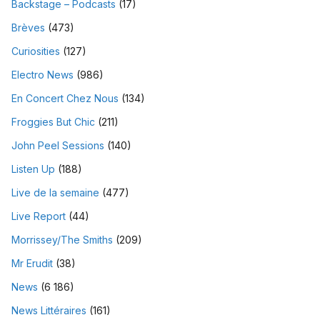
Backstage – Podcasts
(17)
Brèves
(473)
Curiosities
(127)
Electro News
(986)
En Concert Chez Nous
(134)
Froggies But Chic
(211)
John Peel Sessions
(140)
Listen Up
(188)
Live de la semaine
(477)
Live Report
(44)
Morrissey/The Smiths
(209)
Mr Erudit
(38)
News
(6 186)
News Littéraires
(161)