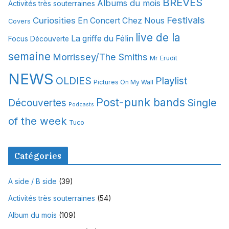
BREVES
Albums du mois
Activités très souterraines
v
Festivals
Curiosities
e
En Concert Chez Nous
Covers
s
live de la
La griffe du Félin
Focus Découverte
semaine
Morrissey/The Smiths
Mr Erudit
NEWS
OLDIES
Playlist
Pictures On My Wall
Post-punk bands
Single
Découvertes
Podcasts
of the week
Tuco
Catégories
A side / B side
(39)
Activités très souterraines
(54)
Album du mois
(109)