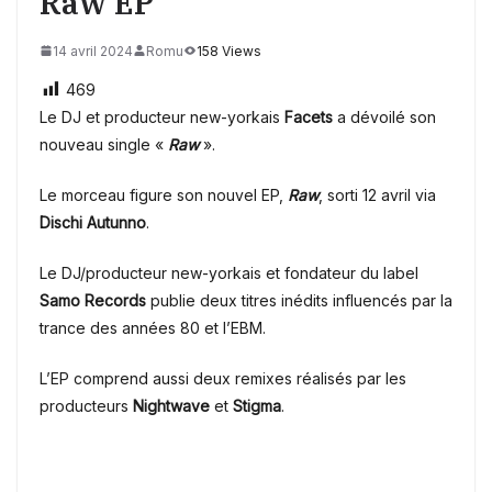
Raw EP
14 avril 2024
Romu
158 Views
469
Le DJ et producteur new-yorkais
Facets
a dévoilé son
nouveau single «
Raw
».
Le morceau figure son nouvel EP,
Raw
, sorti 12 avril via
Dischi Autunno
.
Le DJ/producteur new-yorkais et fondateur du label
Samo Records
publie deux titres inédits influencés par la
trance des années 80 et l’EBM.
L’EP comprend aussi deux remixes réalisés par les
producteurs
Nightwave
et
Stigma
.