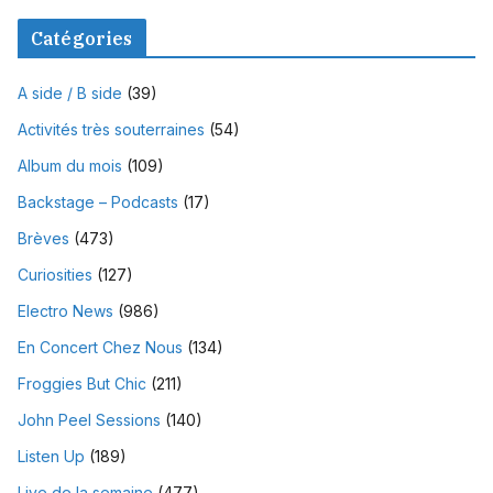
Catégories
A side / B side
(39)
Activités très souterraines
(54)
Album du mois
(109)
Backstage – Podcasts
(17)
Brèves
(473)
Curiosities
(127)
Electro News
(986)
En Concert Chez Nous
(134)
Froggies But Chic
(211)
John Peel Sessions
(140)
Listen Up
(189)
Live de la semaine
(477)