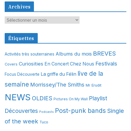
Archives
A
r
c
Étiquettes
h
i
BREVES
Albums du mois
Activités très souterraines
v
Festivals
Curiosities
e
En Concert Chez Nous
Covers
s
live de la
La griffe du Félin
Focus Découverte
semaine
Morrissey/The Smiths
Mr Erudit
NEWS
OLDIES
Playlist
Pictures On My Wall
Post-punk bands
Single
Découvertes
Podcasts
of the week
Tuco