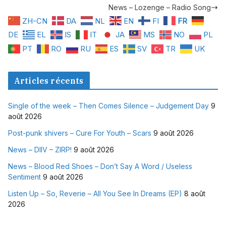
News – Lozenge – Radio Song
ZH-CN
DA
NL
EN
FI
FR
DE
EL
IS
IT
JA
MS
NO
PL
PT
RO
RU
ES
SV
TR
UK
Articles récents
Single of the week – Then Comes Silence – Judgement Day
9
août 2026
Post-punk shivers – Cure For Youth – Scars
9 août 2026
News – DIIV – ZIRP!
9 août 2026
News – Blood Red Shoes – Don’t Say A Word / Useless
Sentiment
9 août 2026
Listen Up – So, Reverie – All You See In Dreams (EP)
8 août
2026