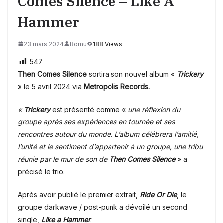
Comes Silence – Like A
Hammer
23 mars 2024
Romu
188 Views
547
Then Comes Silence
sortira son nouvel album «
Trickery
» le 5 avril 2024 via
Metropolis Records.
«
Trickery
est présenté comme «
une réflexion du
groupe après ses expériences en tournée et ses
rencontres autour du monde. L’album célébrera l’amitié,
l’unité et le sentiment d’appartenir à un groupe, une tribu
réunie par le mur de son de
Then Comes Silence
» a
précisé le trio.
Après avoir publié le premier extrait,
Ride Or Die
, le
groupe darkwave / post-punk a dévoilé un second
single,
Like a Hammer
.