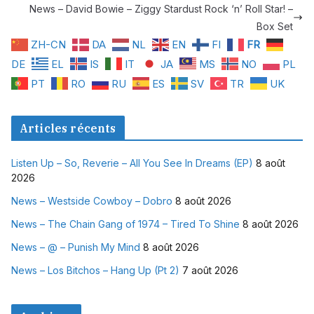
News – David Bowie – Ziggy Stardust Rock ‘n’ Roll Star! –
Box Set
ZH-CN
DA
NL
EN
FI
FR
DE
EL
IS
IT
JA
MS
NO
PL
PT
RO
RU
ES
SV
TR
UK
Articles récents
Listen Up – So, Reverie – All You See In Dreams (EP)
8 août
2026
News – Westside Cowboy – Dobro
8 août 2026
News – The Chain Gang of 1974 – Tired To Shine
8 août 2026
News – @ – Punish My Mind
8 août 2026
News – Los Bitchos – Hang Up (Pt 2)
7 août 2026