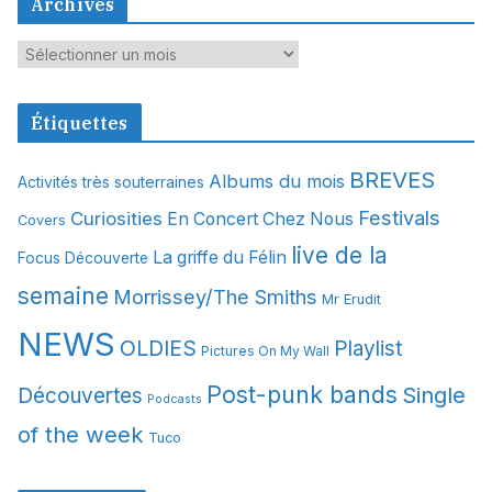
Archives
A
r
c
Étiquettes
h
i
BREVES
Albums du mois
Activités très souterraines
v
Festivals
Curiosities
e
En Concert Chez Nous
Covers
s
live de la
La griffe du Félin
Focus Découverte
semaine
Morrissey/The Smiths
Mr Erudit
NEWS
OLDIES
Playlist
Pictures On My Wall
Post-punk bands
Single
Découvertes
Podcasts
of the week
Tuco