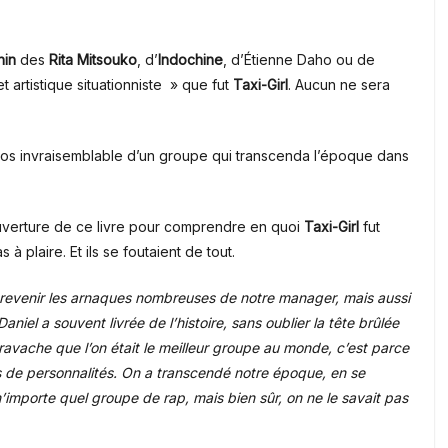
hin
des
Rita Mitsouko
, d’
Indochine
, d’Étienne Daho ou de
t artistique situationniste » que fut
Taxi-Girl
. Aucun ne sera
chaos invraisemblable d’un groupe qui transcenda l’époque dans
couverture de ce livre pour comprendre en quoi
Taxi-Girl
fut
 à plaire. Et ils se foutaient de tout.
de revenir les arnaques nombreuses de notre manager, mais aussi
aniel a souvent livrée de l’histoire, sans oublier la tête brûlée
 bravache que l’on était le meilleur groupe au monde, c’est parce
ns de personnalités. On a transcendé notre époque, en se
’importe quel groupe de rap, mais bien sûr, on ne le savait pas