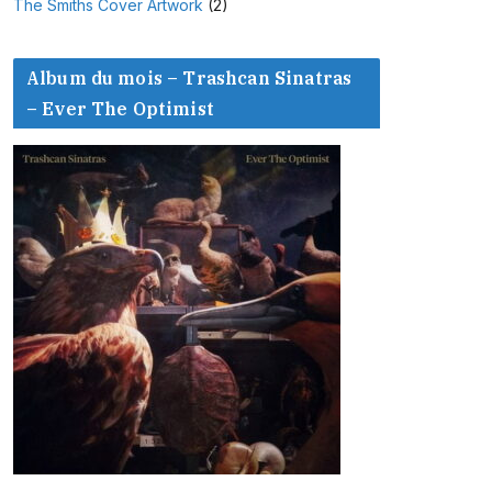
The Smiths Cover Artwork
(2)
Album du mois – Trashcan Sinatras
– Ever The Optimist