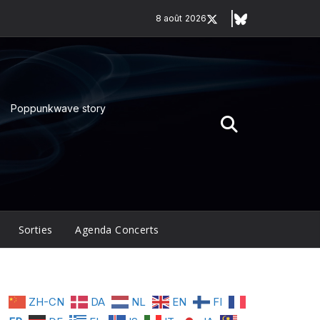
8 août 2026
Poppunkwave story
Sorties
Agenda Concerts
ZH-CN
DA
NL
EN
FI