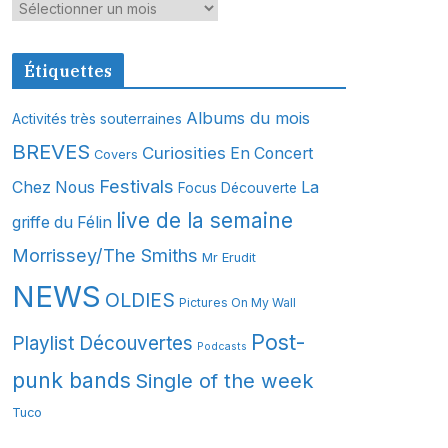
A
r
c
Étiquettes
h
i
Albums du mois
Activités très souterraines
v
BREVES
Curiosities
En Concert
Covers
e
s
Festivals
Chez Nous
La
Focus Découverte
live de la semaine
griffe du Félin
Morrissey/The Smiths
Mr Erudit
NEWS
OLDIES
Pictures On My Wall
Post-
Playlist Découvertes
Podcasts
punk bands
Single of the week
Tuco