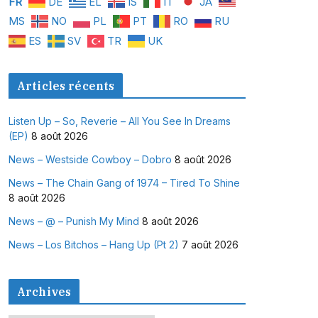
FR
DE
EL
IS
IT
JA
MS
NO
PL
PT
RO
RU
ES
SV
TR
UK
Articles récents
Listen Up – So, Reverie – All You See In Dreams
(EP)
8 août 2026
News – Westside Cowboy – Dobro
8 août 2026
News – The Chain Gang of 1974 – Tired To Shine
8 août 2026
News – @ – Punish My Mind
8 août 2026
News – Los Bitchos – Hang Up (Pt 2)
7 août 2026
Archives