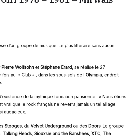
enèse d’un groupe de musique. Le plus littéraire sans aucun
r
Pierre Wolfsohn
et
Stéphane Erard,
se réalise le 27
fois au » Club « , dans les sous-sols de l’
Olympia
, endroit
.
d’existence de la mythique formation parisienne. » Nous étions
est vrai que le rock français ne reverra jamais un tel alliage
si audacieux.
des
Stooges
, du
Velvet Underground
ou des
Doors
. Le groupe
es
Talking Heads
,
Siouxsie and the Banshees
,
XTC
,
The