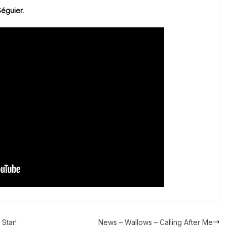
Séguier
.
Star!
News – Wallows – Calling After Me