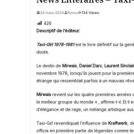
24 mars 2024
Romu
134 Views
426
Descriptif de l’éditeur:
Taxi-Girl 1978-1981
est le livre définitif sur la g
doute.
Le destin de
Mirwais
,
Daniel Darc
,
Laurent Sinclai
novembre 1978, lorsqu’ils jouent pour la première 
étrange qui ressemblait parfois à un mauvais rêve
Mirwais
revient sur les quatre premières années 
le meilleur groupe du monde « , affirme-t-il. Et il 
d’élégance et de rage, un mélange artistique aus
Taxi-Girl revendiquait l’influence de
Kraftwerk
, 
officia en première partie de légendes comme l