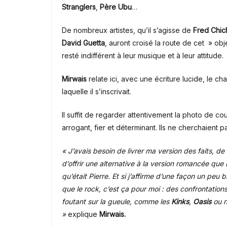
Stranglers
,
Père Ubu
…
De nombreux artistes, qu’il s’agisse de
Fred Chic
David Guetta
, auront croisé la route de cet » obje
resté indifférent à leur musique et à leur attitude.
Mirwais
relate ici, avec une écriture lucide, le 
laquelle il s’inscrivait.
Il suffit de regarder attentivement la photo de 
arrogant, fier et déterminant. Ils ne cherchaient pas
« J’avais besoin de livrer ma version des faits, 
d’offrir une alternative à la version romancée que D
qu’était Pierre. Et si j’affirme d’une façon un peu
que le rock, c’est ça pour moi : des confrontatio
foutant sur la gueule, comme les
Kinks
,
Oasis
ou n
»
explique
Mirwais.