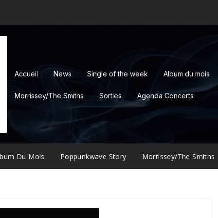
Accueil
News
Single of the week
Album du mois
Morrissey/The Smiths
Sorties
Agenda Concerts
lbum Du Mois
Poppunkwave Story
Morrissey/The Smiths