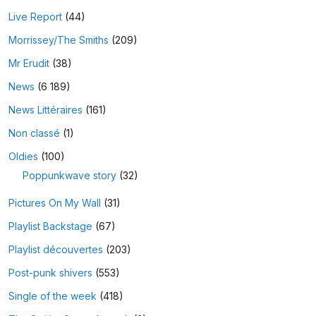
Live Report
(44)
Morrissey/The Smiths
(209)
Mr Erudit
(38)
News
(6 189)
News Littéraires
(161)
Non classé
(1)
Oldies
(100)
Poppunkwave story
(32)
Pictures On My Wall
(31)
Playlist Backstage
(67)
Playlist découvertes
(203)
Post-punk shivers
(553)
Single of the week
(418)