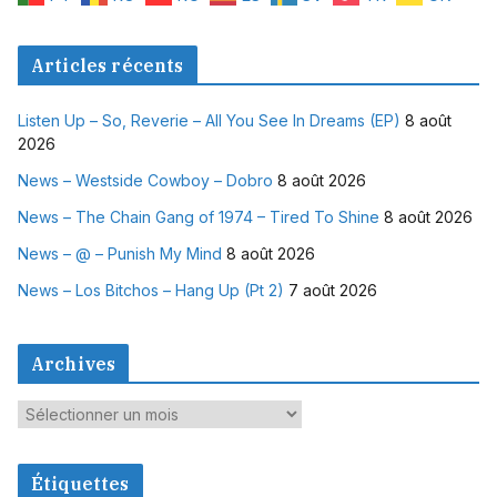
Articles récents
Listen Up – So, Reverie – All You See In Dreams (EP)
8 août
2026
News – Westside Cowboy – Dobro
8 août 2026
News – The Chain Gang of 1974 – Tired To Shine
8 août 2026
News – @ – Punish My Mind
8 août 2026
News – Los Bitchos – Hang Up (Pt 2)
7 août 2026
Archives
A
r
c
Étiquettes
h