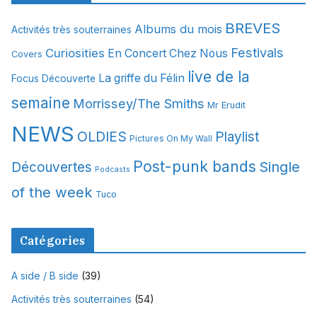
i
BREVES
Albums du mois
Activités très souterraines
v
Festivals
Curiosities
e
En Concert Chez Nous
Covers
s
live de la
La griffe du Félin
Focus Découverte
semaine
Morrissey/The Smiths
Mr Erudit
NEWS
OLDIES
Playlist
Pictures On My Wall
Post-punk bands
Single
Découvertes
Podcasts
of the week
Tuco
Catégories
A side / B side
(39)
Activités très souterraines
(54)