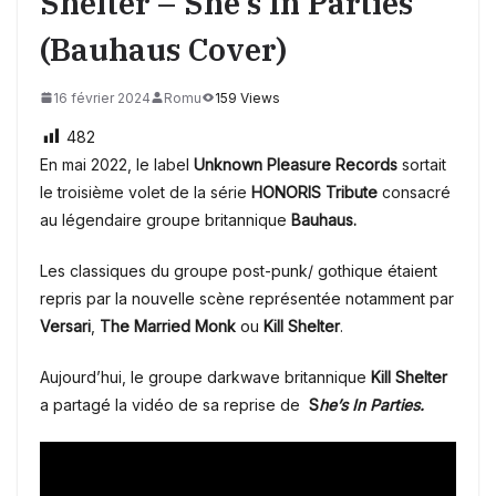
Shelter – She’s In Parties
(Bauhaus Cover)
16 février 2024
Romu
159 Views
482
En mai 2022, le label
Unknown Pleasure Records
sortait
le troisième volet de la série
HONORIS Tribute
consacré
au légendaire groupe britannique
Bauhaus.
Les classiques du groupe post-punk/ gothique étaient
repris par la nouvelle scène représentée notamment par
Versari
,
The Married Monk
ou
Kill Shelter
.
Aujourd’hui, le groupe darkwave britannique
Kill Shelter
a partagé la vidéo de sa reprise de
S
he’s In Parties.