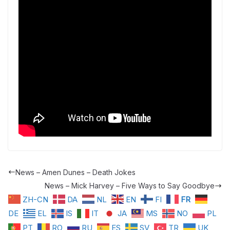
News – Amen Dunes – Death Jokes
News – Mick Harvey – Five Ways to Say Goodbye
ZH-CN
DA
NL
EN
FI
FR
DE
EL
IS
IT
JA
MS
NO
PL
PT
RO
RU
ES
SV
TR
UK