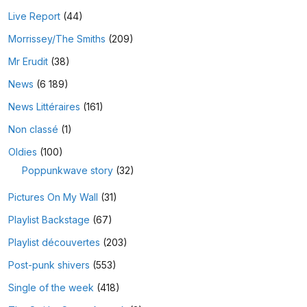
Live Report
(44)
Morrissey/The Smiths
(209)
Mr Erudit
(38)
News
(6 189)
News Littéraires
(161)
Non classé
(1)
Oldies
(100)
Poppunkwave story
(32)
Pictures On My Wall
(31)
Playlist Backstage
(67)
Playlist découvertes
(203)
Post-punk shivers
(553)
Single of the week
(418)