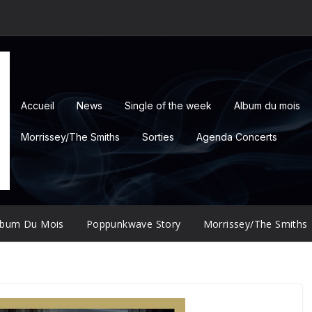
Accueil
News
Single of the week
Album du mois
Morrissey/The Smiths
Sorties
Agenda Concerts
lbum Du Mois
Poppunkwave Story
Morrissey/The Smiths