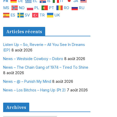
FR
DE
EL
IS
IT
JA
MS
NO
PL
PT
RO
RU
ES
SV
TR
UK
Articles récents
Listen Up – So, Reverie – All You See In Dreams
(EP)
8 août 2026
News – Westside Cowboy – Dobro
8 août 2026
News – The Chain Gang of 1974 – Tired To Shine
8 août 2026
News – @ – Punish My Mind
8 août 2026
News – Los Bitchos – Hang Up (Pt 2)
7 août 2026
Archives