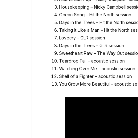
Housekeeping – Nicky Campbell sessi
Ocean Song – Hit the North session
Days in the Trees – Hit the North sessi
Taking It Like a Man – Hit the North se
Lovecry – GLR session
Days in the Trees – GLR session
Sweetheart Raw – The Way Out sessi
Teardrop Fall – acoustic session
Watching Over Me – acoustic session
Shell of a Fighter – acoustic session
You Grow More Beautiful – acoustic se