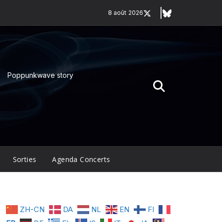
8 août 2026
Poppunkwave story
Sorties
Agenda Concerts
ZH-CN
DA
NL
EN
FI