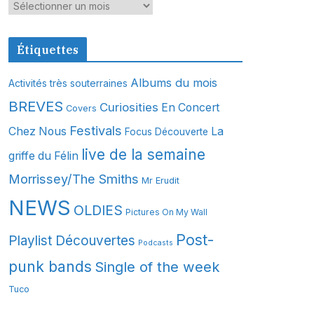
A
r
c
Étiquettes
h
i
Albums du mois
Activités très souterraines
v
BREVES
Curiosities
En Concert
Covers
e
s
Festivals
Chez Nous
La
Focus Découverte
live de la semaine
griffe du Félin
Morrissey/The Smiths
Mr Erudit
NEWS
OLDIES
Pictures On My Wall
Post-
Playlist Découvertes
Podcasts
punk bands
Single of the week
Tuco