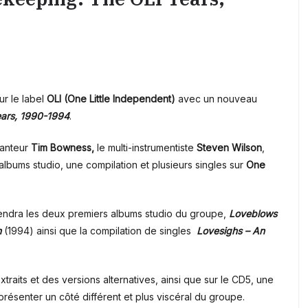
r le label
OLI (One Little Independent)
avec un nouveau
ears, 1990-1994
.
hanteur
Tim Bowness,
le multi-instrumentiste
Steven Wilson
,
 albums studio, une compilation et plusieurs singles sur
One
dra les deux premiers albums studio du groupe,
Loveblows
h
(1994) ainsi que la compilation de singles
Lovesighs – An
traits et des versions alternatives, ainsi que sur le CD5, une
résenter un côté différent et plus viscéral du groupe.