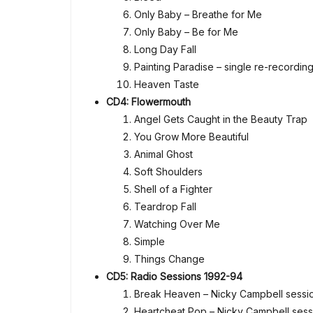
Only Baby – Breathe for Me
Only Baby – Be for Me
Long Day Fall
Painting Paradise – single re-recordin
Heaven Taste
CD4: Flowermouth
Angel Gets Caught in the Beauty Trap
You Grow More Beautiful
Animal Ghost
Soft Shoulders
Shell of a Fighter
Teardrop Fall
Watching Over Me
Simple
Things Change
CD5: Radio Sessions 1992-94
Break Heaven – Nicky Campbell sessi
Heartcheat Pop – Nicky Campbell sess