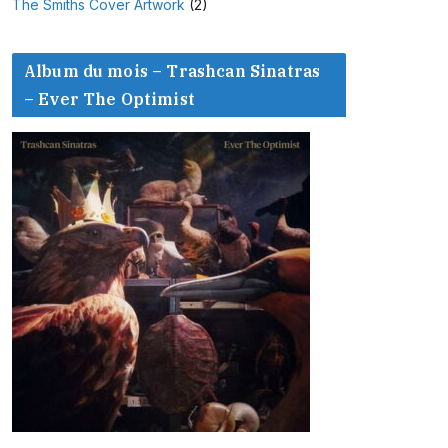
The Smiths Cover Artwork
(2)
Album du mois – Trashcan Sinatras
– Ever The Optimist