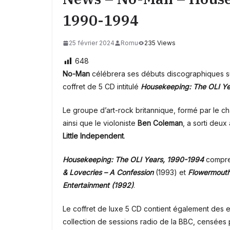
1990-1994
25 février 2024
Romu
235 Views
648
No-Man
célébrera ses débuts discographiques su
coffret de 5 CD intitulé
H
ousekeeping: The OLI Y
Le groupe d’art-rock britannique, formé par le c
ainsi que le violoniste
Ben Coleman
, a sorti deux
Little Independent
.
Housekeeping: The OLI Years, 1990-1994
compren
& Lovecries – A Confession
(1993) et
Flowermout
Entertainment (1992)
.
Le coffret de luxe 5 CD contient également des ex
collection de sessions radio de la BBC, censées p