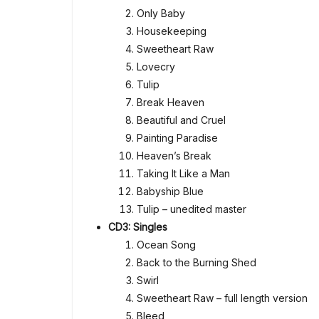
Only Baby
Housekeeping
Sweetheart Raw
Lovecry
Tulip
Break Heaven
Beautiful and Cruel
Painting Paradise
Heaven’s Break
Taking It Like a Man
Babyship Blue
Tulip – unedited master
CD3: Singles
Ocean Song
Back to the Burning Shed
Swirl
Sweetheart Raw – full length version
Bleed