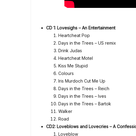
CD 1: Lovesighs – An Entertainment
Heartcheat Pop
Days in the Trees – US remix
Drink Judas
Heartcheat Motel
Kiss Me Stupid
Colours
Iris Murdoch Cut Me Up
Days in the Trees – Reich
Days in the Trees – Ives
Days in the Trees – Bartok
Walker
Road
CD2: Loveblows and Lovecries – A Confessi
Loveblow