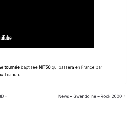
une
tournée
baptisée
NIT50
qui passera en France par
 au Trianon.
BD –
News – Gwendoline – Rock 2000