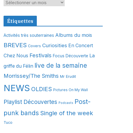
A
r
c
Étiquettes
h
i
Albums du mois
Activités très souterraines
v
BREVES
Curiosities
En Concert
Covers
e
s
Festivals
Chez Nous
La
Focus Découverte
live de la semaine
griffe du Félin
Morrissey/The Smiths
Mr Erudit
NEWS
OLDIES
Pictures On My Wall
Post-
Playlist Découvertes
Podcasts
punk bands
Single of the week
Tuco