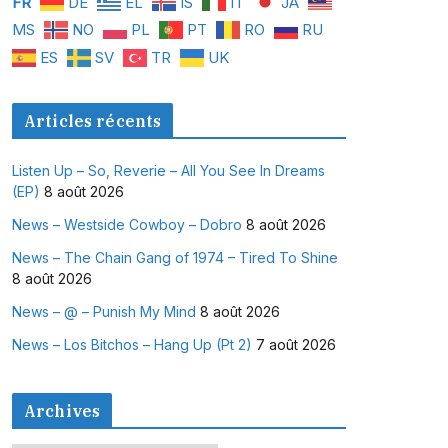
FR
DE
EL
IS
IT
JA
MS
NO
PL
PT
RO
RU
ES
SV
TR
UK
Articles récents
Listen Up – So, Reverie – All You See In Dreams
(EP)
8 août 2026
News – Westside Cowboy – Dobro
8 août 2026
News – The Chain Gang of 1974 – Tired To Shine
8 août 2026
News – @ – Punish My Mind
8 août 2026
News – Los Bitchos – Hang Up (Pt 2)
7 août 2026
Archives