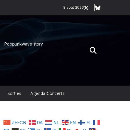
8 août 2026
Poppunkwave story
Sorties
Agenda Concerts
ZH-CN
DA
NL
EN
FI