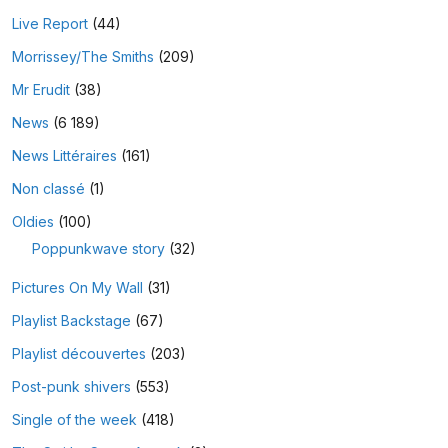
Live Report
(44)
Morrissey/The Smiths
(209)
Mr Erudit
(38)
News
(6 189)
News Littéraires
(161)
Non classé
(1)
Oldies
(100)
Poppunkwave story
(32)
Pictures On My Wall
(31)
Playlist Backstage
(67)
Playlist découvertes
(203)
Post-punk shivers
(553)
Single of the week
(418)