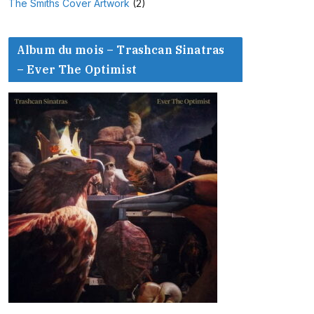
The Smiths Cover Artwork
(2)
Album du mois – Trashcan Sinatras
– Ever The Optimist