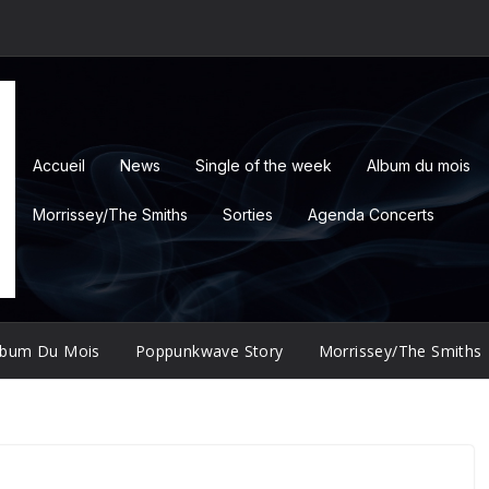
Accueil
News
Single of the week
Album du mois
Morrissey/The Smiths
Sorties
Agenda Concerts
lbum Du Mois
Poppunkwave Story
Morrissey/The Smiths