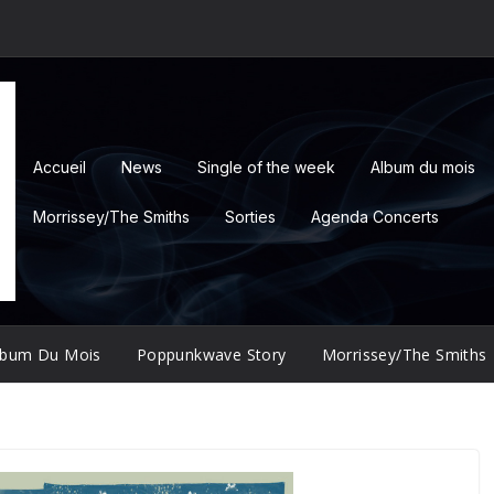
Accueil
News
Single of the week
Album du mois
Morrissey/The Smiths
Sorties
Agenda Concerts
lbum Du Mois
Poppunkwave Story
Morrissey/The Smiths