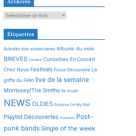
Archives
A
r
c
Étiquettes
h
i
Albums du mois
Activités très souterraines
v
BREVES
Curiosities
En Concert
Covers
e
s
Festivals
Chez Nous
La
Focus Découverte
live de la semaine
griffe du Félin
Morrissey/The Smiths
Mr Erudit
NEWS
OLDIES
Pictures On My Wall
Post-
Playlist Découvertes
Podcasts
punk bands
Single of the week