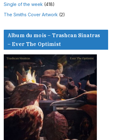
Single of the week
(418)
The Smiths Cover Artwork
(2)
Album du mois – Trashcan Sinatras
– Ever The Optimist