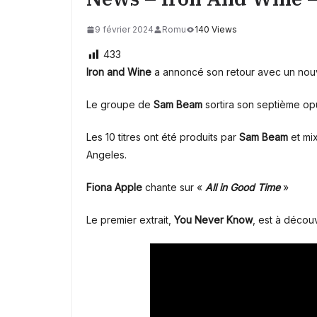
9 février 2024
Romu
140 Views
433
Iron and Wine
a annoncé son retour avec un nou
Le groupe de
Sam Beam
sortira son septième opu
Les 10 titres ont été produits par
Sam Beam
et mi
Angeles.
Fiona Apple
chante sur «
All in Good Time
»
Le premier extrait,
You Never Know
, est à découv