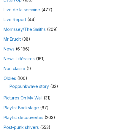
Live de la semaine
(477)
Live Report
(44)
Morrissey/The Smiths
(209)
Mr Erudit
(38)
News
(6 186)
News Littéraires
(161)
Non classé
(1)
Oldies
(100)
Poppunkwave story
(32)
Pictures On My Wall
(31)
Playlist Backstage
(67)
Playlist découvertes
(203)
Post-punk shivers
(553)