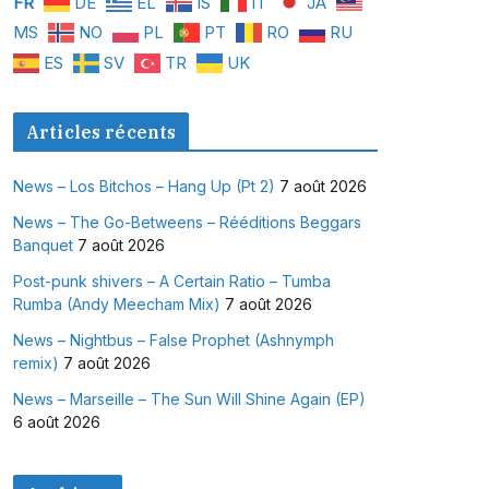
FR
DE
EL
IS
IT
JA
MS
NO
PL
PT
RO
RU
ES
SV
TR
UK
Articles récents
News – Los Bitchos – Hang Up (Pt 2)
7 août 2026
News – The Go-Betweens – Rééditions Beggars
Banquet
7 août 2026
Post-punk shivers – A Certain Ratio – Tumba
Rumba (Andy Meecham Mix)
7 août 2026
News – Nightbus – False Prophet (Ashnymph
remix)
7 août 2026
News – Marseille – The Sun Will Shine Again (EP)
6 août 2026