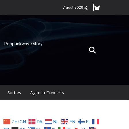
7 août 2026
Poppunkwave story
Sorties
Agenda Concerts
ZH-CN
DA
NL
EN
FI