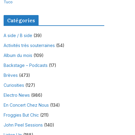
Tuco
Catégories
A side / B side
(39)
Activités très souterraines
(54)
Album du mois
(109)
Backstage – Podcasts
(17)
Brèves
(473)
Curiosities
(127)
Electro News
(986)
En Concert Chez Nous
(134)
Froggies But Chic
(211)
John Peel Sessions
(140)
Listen Up
(188)