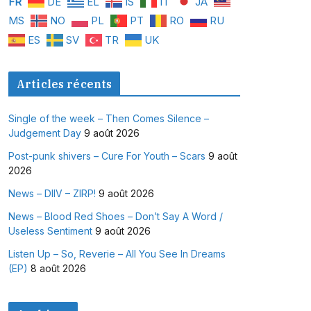
FR
DE
EL
IS
IT
JA
MS
NO
PL
PT
RO
RU
ES
SV
TR
UK
Articles récents
Single of the week – Then Comes Silence –
Judgement Day
9 août 2026
Post-punk shivers – Cure For Youth – Scars
9 août
2026
News – DIIV – ZIRP!
9 août 2026
News – Blood Red Shoes – Don’t Say A Word /
Useless Sentiment
9 août 2026
Listen Up – So, Reverie – All You See In Dreams
(EP)
8 août 2026