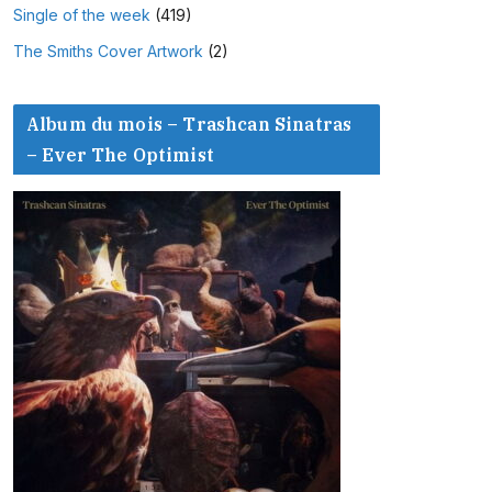
Single of the week
(419)
The Smiths Cover Artwork
(2)
Album du mois – Trashcan Sinatras
– Ever The Optimist