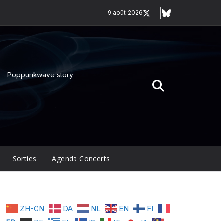
9 août 2026
Poppunkwave story
Sorties
Agenda Concerts
ZH-CN
DA
NL
EN
FI