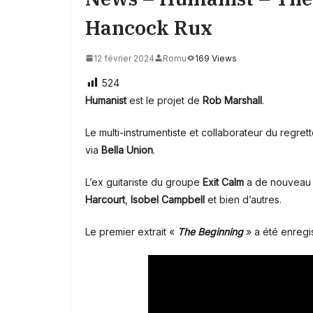
Hancock Rux
12 février 2024
Romu
169 Views
524
Humanist
est le projet de
Rob Marshall
.
Le multi-instrumentiste et collaborateur du regret
via
Bella Union
.
L’ex guitariste du groupe
Exit Calm
a de nouveau f
Harcourt
,
Isobel Campbell
et bien d’autres.
Le premier extrait «
The Beginning
» a été enregi