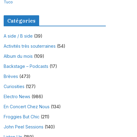
Tuco
Catégories
A side / B side
(39)
Activités très souterraines
(54)
Album du mois
(109)
Backstage – Podcasts
(17)
Brèves
(473)
Curiosities
(127)
Electro News
(986)
En Concert Chez Nous
(134)
Froggies But Chic
(211)
John Peel Sessions
(140)
Listen Up
(189)