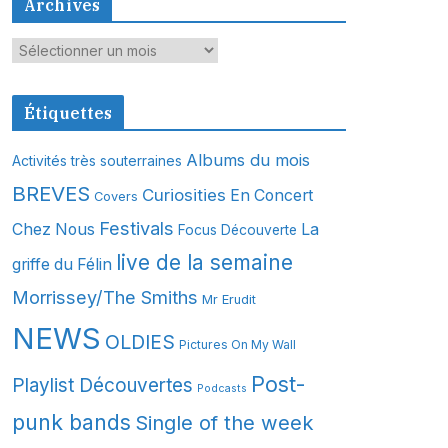
Archives
A
r
c
Étiquettes
h
i
Albums du mois
Activités très souterraines
v
BREVES
Curiosities
En Concert
Covers
e
s
Festivals
Chez Nous
La
Focus Découverte
live de la semaine
griffe du Félin
Morrissey/The Smiths
Mr Erudit
NEWS
OLDIES
Pictures On My Wall
Post-
Playlist Découvertes
Podcasts
punk bands
Single of the week