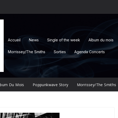
Accueil
News
Single of the week
Album du mois
Morrissey/The Smiths
Sorties
Agenda Concerts
lbum Du Mois
Poppunkwave Story
Morrissey/The Smiths