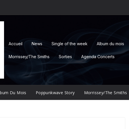
Accueil
News
Single of the week
Album du mois
Morrissey/The Smiths
Sorties
Agenda Concerts
lbum Du Mois
Poppunkwave Story
Morrissey/The Smiths