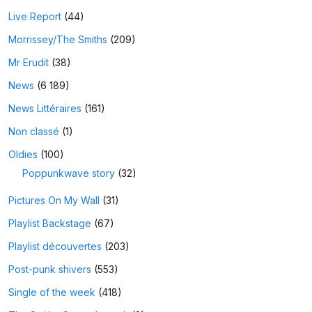
Live Report
(44)
Morrissey/The Smiths
(209)
Mr Erudit
(38)
News
(6 189)
News Littéraires
(161)
Non classé
(1)
Oldies
(100)
Poppunkwave story
(32)
Pictures On My Wall
(31)
Playlist Backstage
(67)
Playlist découvertes
(203)
Post-punk shivers
(553)
Single of the week
(418)