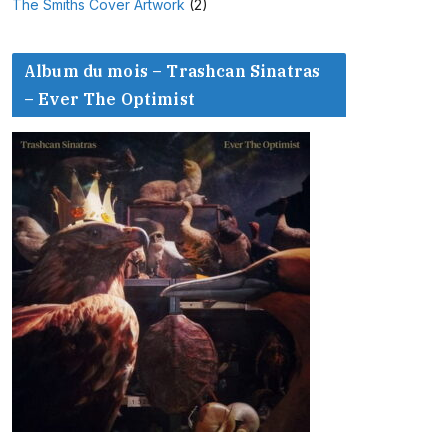
The Smiths Cover Artwork
(2)
Album du mois – Trashcan Sinatras
– Ever The Optimist