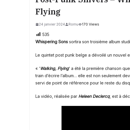
Flying
24 janvier 2024
Romu
170 Views
535
Whispering Sons
sortira son troisième album stud
Le quintet post punk belge a dévoilé un nouvel ex
« ‘
Walking, Flying
‘ a été la première chanson qu
train d’écrire l’album… elle est non seulement d
servi de point de référence pour le reste du dis
La vidéo, réalisée par
Heleen Declercq
, est à dé