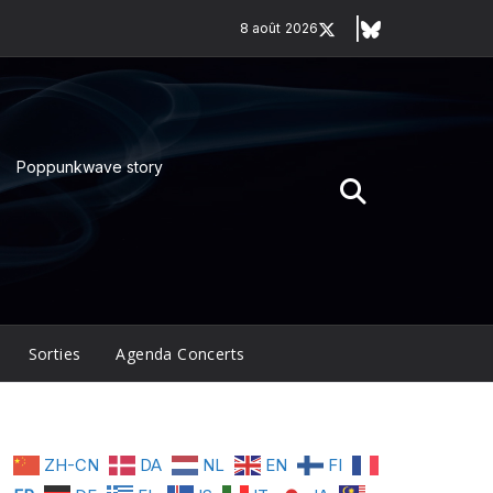
8 août 2026
Poppunkwave story
Sorties
Agenda Concerts
ZH-CN
DA
NL
EN
FI