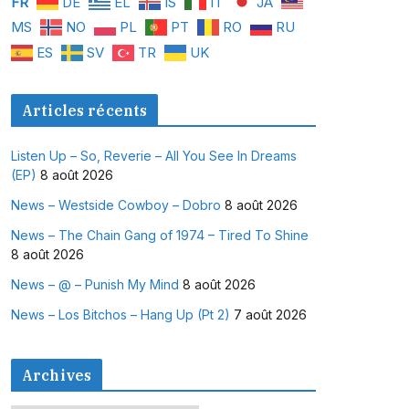
FR
DE
EL
IS
IT
JA
MS
NO
PL
PT
RO
RU
ES
SV
TR
UK
Articles récents
Listen Up – So, Reverie – All You See In Dreams
(EP)
8 août 2026
News – Westside Cowboy – Dobro
8 août 2026
News – The Chain Gang of 1974 – Tired To Shine
8 août 2026
News – @ – Punish My Mind
8 août 2026
News – Los Bitchos – Hang Up (Pt 2)
7 août 2026
Archives