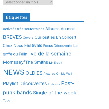
A
r
c
Étiquettes
h
i
Albums du mois
Activités très souterraines
v
BREVES
Curiosities
En Concert
Covers
e
s
Festivals
Chez Nous
La
Focus Découverte
live de la semaine
griffe du Félin
Morrissey/The Smiths
Mr Erudit
NEWS
OLDIES
Pictures On My Wall
Post-
Playlist Découvertes
Podcasts
punk bands
Single of the week
Tuco