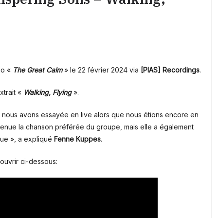
io «
The Great Calm
» le 22 février 2024 via
[PIAS] Recordings
.
trait «
Walking, Flying
».
e nous avons essayée en live alors que nous étions encore en
evenue la chanson préférée du groupe, mais elle a également
que », a expliqué
Fenne Kuppes
.
couvrir ci-dessous: