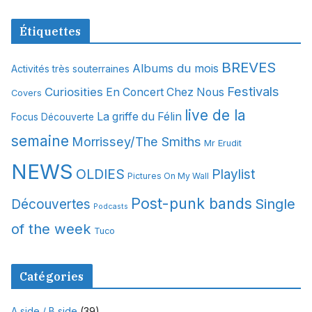
r
c
Étiquettes
h
i
BREVES
Albums du mois
Activités très souterraines
v
Festivals
Curiosities
e
En Concert Chez Nous
Covers
s
live de la
La griffe du Félin
Focus Découverte
semaine
Morrissey/The Smiths
Mr Erudit
NEWS
OLDIES
Playlist
Pictures On My Wall
Post-punk bands
Single
Découvertes
Podcasts
of the week
Tuco
Catégories
A side / B side
(39)