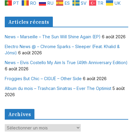
PT
RO
RU
ES
SV
TR
UK
Articles récents
News – Marseille – The Sun Will Shine Again (EP)
6 août 2026
Electro News @ – Chrome Sparks – Sleeper (Feat. Khalid &
Jónsi)
6 août 2026
News – Elvis Costello My Aim Is True (49th Anniversary Edition)
6 août 2026
Froggies But Chic – CIGUË – Other Side
6 août 2026
Album du mois – Trashcan Sinatras – Ever The Optimist
5 août
2026
Archives
A