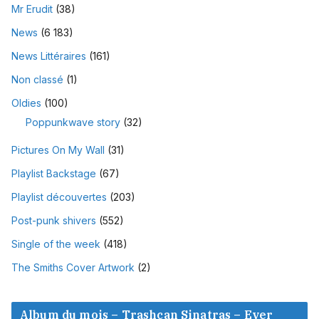
Mr Erudit
(38)
News
(6 183)
News Littéraires
(161)
Non classé
(1)
Oldies
(100)
Poppunkwave story
(32)
Pictures On My Wall
(31)
Playlist Backstage
(67)
Playlist découvertes
(203)
Post-punk shivers
(552)
Single of the week
(418)
The Smiths Cover Artwork
(2)
Album du mois – Trashcan Sinatras – Ever