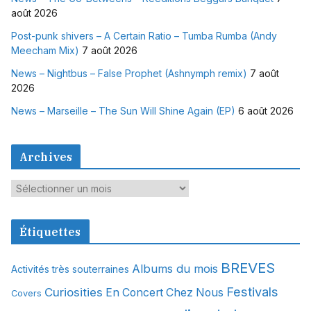
août 2026
Post-punk shivers – A Certain Ratio – Tumba Rumba (Andy
Meecham Mix)
7 août 2026
News – Nightbus – False Prophet (Ashnymph remix)
7 août
2026
News – Marseille – The Sun Will Shine Again (EP)
6 août 2026
Archives
A
r
c
Étiquettes
h
i
BREVES
Albums du mois
Activités très souterraines
v
Festivals
Curiosities
e
En Concert Chez Nous
Covers
s