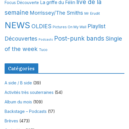
live de la
La griffe du Félin
Focus Découverte
semaine
Morrissey/The Smiths
Mr Erudit
NEWS
OLDIES
Playlist
Pictures On My Wall
Post-punk bands
Single
Découvertes
Podcasts
of the week
Tuco
Catégories
A side / B side
(39)
Activités très souterraines
(54)
Album du mois
(109)
Backstage – Podcasts
(17)
Brèves
(473)