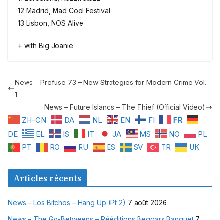
12 Madrid, Mad Cool Festival
13 Lisbon, NOS Alive
+ with Big Joanie
News – Prefuse 73 – New Strategies for Modern Crime Vol.
1
News – Future Islands – The Thief (Official Video)
ZH-CN
DA
NL
EN
FI
FR
DE
EL
IS
IT
JA
MS
NO
PL
PT
RO
RU
ES
SV
TR
UK
Articles récents
News – Los Bitchos – Hang Up (Pt 2)
7 août 2026
News – The Go-Betweens – Rééditions Beggars Banquet
7