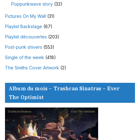
Poppunkwave story
(32)
Pictures On My Wall
(31)
Playlist Backstage
(67)
Playlist découvertes
(203)
Post-punk shivers
(553)
Single of the week
(418)
The Smiths Cover Artwork
(2)
Album du mois – Trashcan Sinatras – Ever
The Optimist