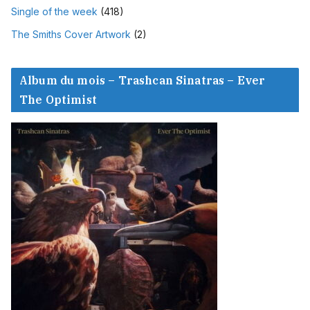
Single of the week
(418)
The Smiths Cover Artwork
(2)
Album du mois – Trashcan Sinatras – Ever
The Optimist