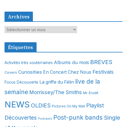
Archives
A
r
c
Étiquettes
h
i
BREVES
Albums du mois
Activités très souterraines
v
Festivals
Curiosities
e
En Concert Chez Nous
Covers
s
live de la
La griffe du Félin
Focus Découverte
semaine
Morrissey/The Smiths
Mr Erudit
NEWS
OLDIES
Playlist
Pictures On My Wall
Post-punk bands
Single
Découvertes
Podcasts