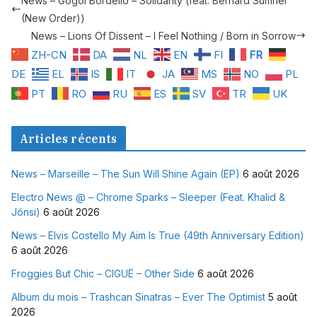
News – Gogol Bordello – Solidarity (feat. Bernard Sumner
(New Order))
News – Lions Of Dissent – I Feel Nothing / Born in Sorrow
ZH-CN
DA
NL
EN
FI
FR
DE
EL
IS
IT
JA
MS
NO
PL
PT
RO
RU
ES
SV
TR
UK
Articles récents
News – Marseille – The Sun Will Shine Again (EP)
6 août 2026
Electro News @ – Chrome Sparks – Sleeper (Feat. Khalid &
Jónsi)
6 août 2026
News – Elvis Costello My Aim Is True (49th Anniversary Edition)
6 août 2026
Froggies But Chic – CIGUË – Other Side
6 août 2026
Album du mois – Trashcan Sinatras – Ever The Optimist
5 août
2026