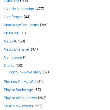
Listen Up
(188)
Live de la semaine
(477)
Live Report
(44)
Morrissey/The Smiths
(209)
Mr Erudit
(38)
News
(6 183)
News Littéraires
(161)
Non classé
(1)
Oldies
(100)
Poppunkwave story
(32)
Pictures On My Wall
(31)
Playlist Backstage
(67)
Playlist découvertes
(203)
Post-punk shivers
(552)