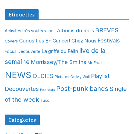
r
c
Étiquettes
h
i
BREVES
Albums du mois
Activités très souterraines
v
Festivals
Curiosities
e
En Concert Chez Nous
Covers
s
live de la
La griffe du Félin
Focus Découverte
semaine
Morrissey/The Smiths
Mr Erudit
NEWS
OLDIES
Playlist
Pictures On My Wall
Post-punk bands
Single
Découvertes
Podcasts
of the week
Tuco
Catégories