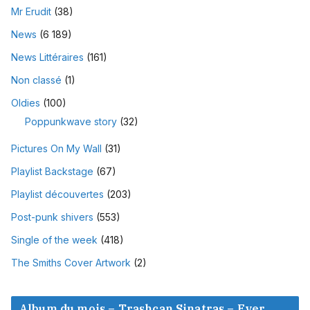
Mr Erudit
(38)
News
(6 189)
News Littéraires
(161)
Non classé
(1)
Oldies
(100)
Poppunkwave story
(32)
Pictures On My Wall
(31)
Playlist Backstage
(67)
Playlist découvertes
(203)
Post-punk shivers
(553)
Single of the week
(418)
The Smiths Cover Artwork
(2)
Album du mois – Trashcan Sinatras – Ever