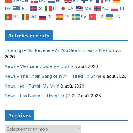
ZH-CN
DA
NL
EN
FI
FR
DE
EL
IS
IT
JA
MS
NO
PL
PT
RO
RU
ES
SV
TR
UK
Articles récents
Listen Up – So, Reverie – All You See In Dreams (EP)
8 août
2026
News – Westside Cowboy – Dobro
8 août 2026
News – The Chain Gang of 1974 – Tired To Shine
8 août 2026
News – @ – Punish My Mind
8 août 2026
News – Los Bitchos – Hang Up (Pt 2)
7 août 2026
Archives
A