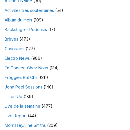
A side / B side
(39)
Activités très souterraines
(54)
Album du mois
(109)
Backstage – Podcasts
(17)
Brèves
(473)
Curiosities
(127)
Electro News
(986)
En Concert Chez Nous
(134)
Froggies But Chic
(211)
John Peel Sessions
(140)
Listen Up
(189)
Live de la semaine
(477)
Live Report
(44)
Morrissey/The Smiths
(209)