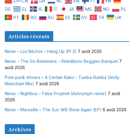
ZH-CN
DA
NL
EN
FI
FR
DE
EL
IS
IT
JA
MS
NO
PL
PT
RO
RU
ES
SV
TR
UK
Articles récents
News – Los Bitchos – Hang Up (Pt 2)
7 août 2026
News – The Go-Betweens – Rééditions Beggars Banquet
7
août 2026
Post-punk shivers – A Certain Ratio – Tumba Rumba (Andy
Meecham Mix)
7 août 2026
News – Nightbus – False Prophet (Ashnymph remix)
7 août
2026
News – Marseille – The Sun Will Shine Again (EP)
6 août 2026
Archives