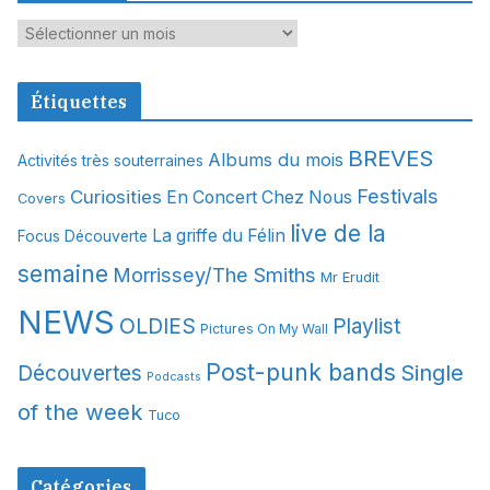
A
r
c
Étiquettes
h
i
BREVES
Albums du mois
Activités très souterraines
v
Festivals
Curiosities
e
En Concert Chez Nous
Covers
s
live de la
La griffe du Félin
Focus Découverte
semaine
Morrissey/The Smiths
Mr Erudit
NEWS
OLDIES
Playlist
Pictures On My Wall
Post-punk bands
Single
Découvertes
Podcasts
of the week
Tuco
Catégories