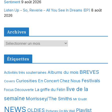
Sentiment
9 août 2026
Listen Up – So, Reverie – All You See In Dreams (EP)
8 août
2026
Archives
A
r
c
Étiquettes
h
i
BREVES
Albums du mois
Activités très souterraines
v
Festivals
Curiosities
e
En Concert Chez Nous
Covers
s
live de la
La griffe du Félin
Focus Découverte
semaine
Morrissey/The Smiths
Mr Erudit
NEWS
OLDIES
Playlist
Pictures On My Wall