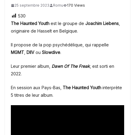
25 septembre 2023
Romu
170 Views
530
The Haunted Youth
est le groupe de
Joachim Liebens
,
originaire de Hasselt en Belgique.
Il propose de la pop psychédélique, qui rappelle
MGMT
,
DIIV
ou
Slowdive
.
Leur premier album,
Dawn Of The Freak
, est sorti en
2022.
En session aux Pays-Bas,
The Haunted Youth
interprète
5 titres de leur album.