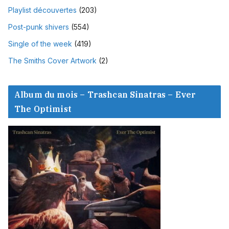
Playlist découvertes
(203)
Post-punk shivers
(554)
Single of the week
(419)
The Smiths Cover Artwork
(2)
Album du mois – Trashcan Sinatras – Ever
The Optimist