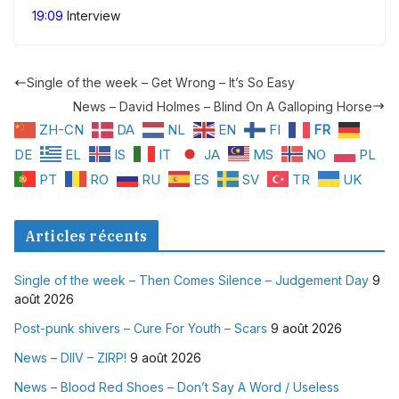
19:09
Interview
Single of the week – Get Wrong – It’s So Easy
News – David Holmes – Blind On A Galloping Horse
ZH-CN
DA
NL
EN
FI
FR
DE
EL
IS
IT
JA
MS
NO
PL
PT
RO
RU
ES
SV
TR
UK
Articles récents
Single of the week – Then Comes Silence – Judgement Day
9
août 2026
Post-punk shivers – Cure For Youth – Scars
9 août 2026
News – DIIV – ZIRP!
9 août 2026
News – Blood Red Shoes – Don’t Say A Word / Useless