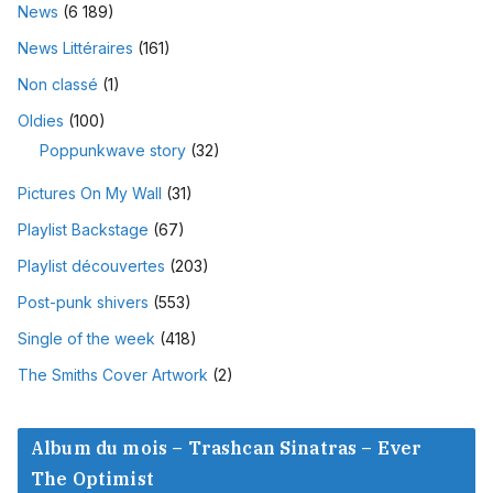
News
(6 189)
News Littéraires
(161)
Non classé
(1)
Oldies
(100)
Poppunkwave story
(32)
Pictures On My Wall
(31)
Playlist Backstage
(67)
Playlist découvertes
(203)
Post-punk shivers
(553)
Single of the week
(418)
The Smiths Cover Artwork
(2)
Album du mois – Trashcan Sinatras – Ever
The Optimist