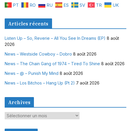
PT
RO
RU
ES
SV
TR
UK
Articles récents
Listen Up – So, Reverie – All You See In Dreams (EP)
8 août
2026
News – Westside Cowboy – Dobro
8 août 2026
News – The Chain Gang of 1974 – Tired To Shine
8 août 2026
News – @ – Punish My Mind
8 août 2026
News – Los Bitchos – Hang Up (Pt 2)
7 août 2026
Archives
A
r
c