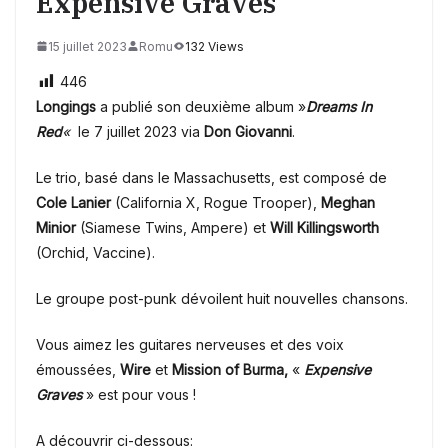
Expensive Graves
15 juillet 2023
Romu
132 Views
446
Longings
a publié son deuxième album »
Dreams In
Red
«
le 7 juillet 2023 via
Don Giovanni
.
Le trio, basé dans le Massachusetts, est composé de
Cole Lanier
(California X, Rogue Trooper),
Meghan
Minior
(Siamese Twins, Ampere) et
Will Killingsworth
(Orchid, Vaccine).
Le groupe post-punk dévoilent huit nouvelles chansons.
Vous aimez les guitares nerveuses et des voix
émoussées,
Wire
et
Mission of Burma,
«
Expensive
Graves
» est pour vous !
A découvrir ci-dessous: