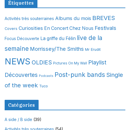
Étiquettes
h
i
BREVES
Albums du mois
Activités très souterraines
v
Festivals
Curiosities
e
En Concert Chez Nous
Covers
s
live de la
La griffe du Félin
Focus Découverte
semaine
Morrissey/The Smiths
Mr Erudit
NEWS
OLDIES
Playlist
Pictures On My Wall
Post-punk bands
Single
Découvertes
Podcasts
of the week
Tuco
Catégories
A side / B side
(39)
Activités très souterraines
(54)