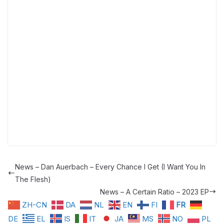
News – Dan Auerbach – Every Chance I Get (I Want You In
The Flesh)
News – A Certain Ratio – 2023 EP
ZH-CN
DA
NL
EN
FI
FR
DE
EL
IS
IT
JA
MS
NO
PL