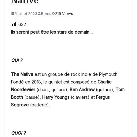
Native
5 juillet 2023
Romu
219 Views
632
Ils seront peut être les stars de demain…
QUI ?
The Native
est un
groupe de rock indie de Plymouth.
Fondé en 2018, le quintet est composé de
Charlie
Noordewier
(chant, guitare),
Ben Andrew
(guitare),
Tom
Booth
(basse),
Harry Youngs
(claviers) et
Fergus
Segrove
(batterie).
QUOI ?