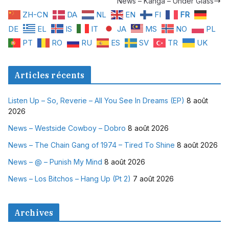
News – Kanga – Under Glass
ZH-CN
DA
NL
EN
FI
FR
DE
EL
IS
IT
JA
MS
NO
PL
PT
RO
RU
ES
SV
TR
UK
Articles récents
Listen Up – So, Reverie – All You See In Dreams (EP)
8 août
2026
News – Westside Cowboy – Dobro
8 août 2026
News – The Chain Gang of 1974 – Tired To Shine
8 août 2026
News – @ – Punish My Mind
8 août 2026
News – Los Bitchos – Hang Up (Pt 2)
7 août 2026
Archives