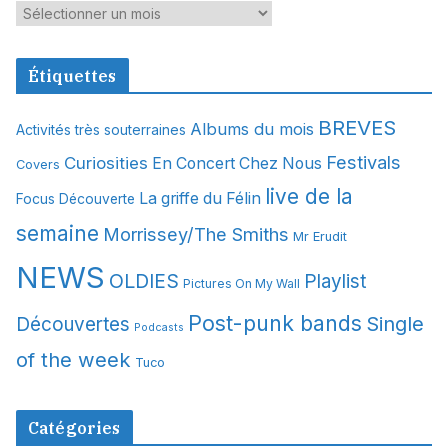
A
r
c
Étiquettes
h
i
BREVES
Albums du mois
Activités très souterraines
v
Festivals
Curiosities
e
En Concert Chez Nous
Covers
s
live de la
La griffe du Félin
Focus Découverte
semaine
Morrissey/The Smiths
Mr Erudit
NEWS
OLDIES
Playlist
Pictures On My Wall
Post-punk bands
Single
Découvertes
Podcasts
of the week
Tuco
Catégories