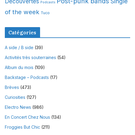
Post-punk bands
Single
Découvertes
Podcasts
of the week
Tuco
Catégories
A side / B side
(39)
Activités très souterraines
(54)
Album du mois
(109)
Backstage – Podcasts
(17)
Brèves
(473)
Curiosities
(127)
Electro News
(986)
En Concert Chez Nous
(134)
Froggies But Chic
(211)