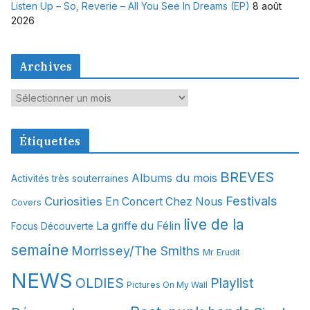
Listen Up – So, Reverie – All You See In Dreams (EP)
8 août
2026
Archives
A
r
c
Étiquettes
h
i
BREVES
Albums du mois
Activités très souterraines
v
Festivals
Curiosities
e
En Concert Chez Nous
Covers
s
live de la
La griffe du Félin
Focus Découverte
semaine
Morrissey/The Smiths
Mr Erudit
NEWS
OLDIES
Playlist
Pictures On My Wall