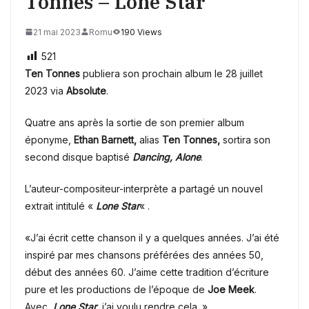
Tonnes – Lone Star
21 mai 2023
Romu
190 Views
521
Ten Tonnes
publiera son prochain album le 28 juillet
2023 via
Absolute
.
Quatre ans après la sortie de son premier album
éponyme,
Ethan Barnett,
alias
Ten Tonnes,
sortira son
second disque baptisé
Dancing, Alone
.
L’auteur-compositeur-interprète a partagé un nouvel
extrait intitulé «
Lone Star
« .
«J’ai écrit cette chanson il y a quelques années. J’ai été
inspiré par mes chansons préférées des années 50,
début des années 60. J’aime cette tradition d’écriture
pure et les productions de l’époque de
Joe Meek
.
Avec,
Lone Star
, j’ai voulu rendre cela. »