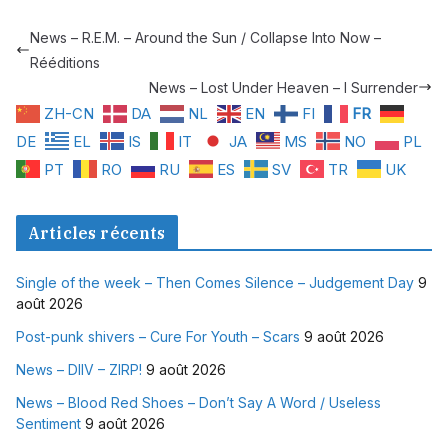
News – R.E.M. – Around the Sun / Collapse Into Now –
Rééditions
News – Lost Under Heaven – I Surrender
ZH-CN
DA
NL
EN
FI
FR
DE
EL
IS
IT
JA
MS
NO
PL
PT
RO
RU
ES
SV
TR
UK
Articles récents
Single of the week – Then Comes Silence – Judgement Day
9
août 2026
Post-punk shivers – Cure For Youth – Scars
9 août 2026
News – DIIV – ZIRP!
9 août 2026
News – Blood Red Shoes – Don’t Say A Word / Useless
Sentiment
9 août 2026