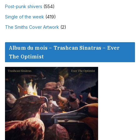
Post-punk shivers
(554)
Single of the week
(419)
The Smiths Cover Artwork
(2)
Album du mois – Trashcan Sinatras – Ever
The Optimist