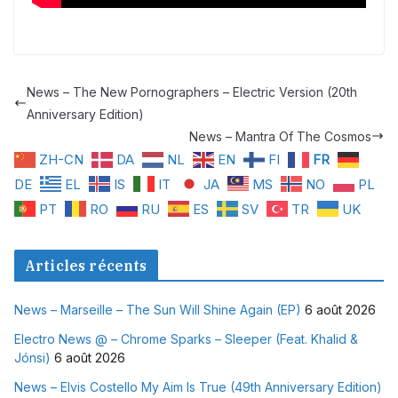
News – The New Pornographers – Electric Version (20th
Anniversary Edition)
News – Mantra Of The Cosmos
ZH-CN
DA
NL
EN
FI
FR
DE
EL
IS
IT
JA
MS
NO
PL
PT
RO
RU
ES
SV
TR
UK
Articles récents
News – Marseille – The Sun Will Shine Again (EP)
6 août 2026
Electro News @ – Chrome Sparks – Sleeper (Feat. Khalid &
Jónsi)
6 août 2026
News – Elvis Costello My Aim Is True (49th Anniversary Edition)