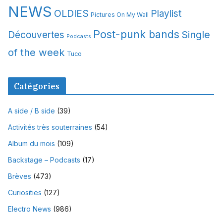
NEWS
OLDIES
Playlist
Pictures On My Wall
Post-punk bands
Single
Découvertes
Podcasts
of the week
Tuco
Catégories
A side / B side
(39)
Activités très souterraines
(54)
Album du mois
(109)
Backstage – Podcasts
(17)
Brèves
(473)
Curiosities
(127)
Electro News
(986)