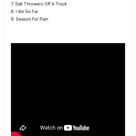
7. Salt Throwers Off A Truck
8. I Am So Far
9. Season For Pain