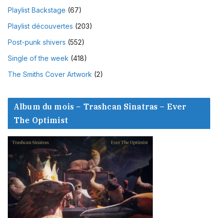
Playlist Backstage
(67)
Playlist découvertes
(203)
Post-punk shivers
(552)
Single of the week
(418)
The Smiths Cover Artwork
(2)
Album du mois – Trashcan Sinatras – Ever
The Optimist