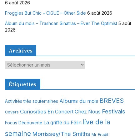
6 août 2026
Froggies But Chic – CIGUË – Other Side
6 août 2026
Album du mois – Trashcan Sinatras – Ever The Optimist
5 août
2026
Archives
A
r
c
Étiquettes
h
i
BREVES
Albums du mois
Activités très souterraines
v
Festivals
Curiosities
e
En Concert Chez Nous
Covers
s
live de la
La griffe du Félin
Focus Découverte
semaine
Morrissey/The Smiths
Mr Erudit