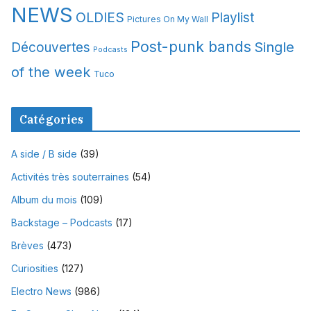
NEWS
OLDIES
Playlist
Pictures On My Wall
Post-punk bands
Single
Découvertes
Podcasts
of the week
Tuco
Catégories
A side / B side
(39)
Activités très souterraines
(54)
Album du mois
(109)
Backstage – Podcasts
(17)
Brèves
(473)
Curiosities
(127)
Electro News
(986)