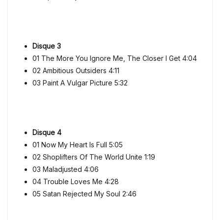
Disque 3
01
The More You Ignore Me, The Closer I Get 4:04
02
Ambitious Outsiders 4:11
03
Paint A Vulgar Picture 5:32
Disque 4
01
Now My Heart Is Full 5:05
02
Shoplifters Of The World Unite 1:19
03
Maladjusted 4:06
04
Trouble Loves Me 4:28
05
Satan Rejected My Soul 2:46