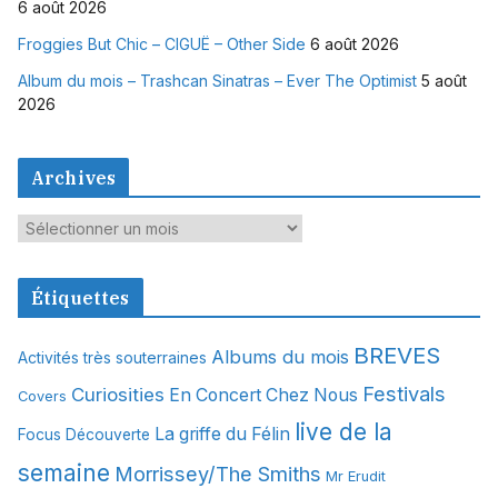
6 août 2026
Froggies But Chic – CIGUË – Other Side
6 août 2026
Album du mois – Trashcan Sinatras – Ever The Optimist
5 août
2026
Archives
A
r
c
Étiquettes
h
i
BREVES
Albums du mois
Activités très souterraines
v
Festivals
Curiosities
e
En Concert Chez Nous
Covers
s
live de la
La griffe du Félin
Focus Découverte
semaine
Morrissey/The Smiths
Mr Erudit