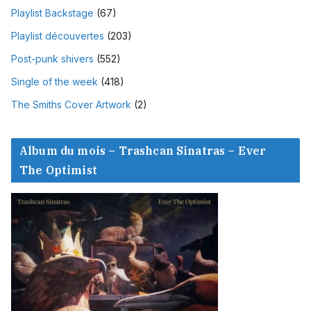
Playlist Backstage
(67)
Playlist découvertes
(203)
Post-punk shivers
(552)
Single of the week
(418)
The Smiths Cover Artwork
(2)
Album du mois – Trashcan Sinatras – Ever
The Optimist