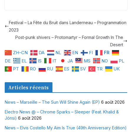
Festival – La Fête du Bruit dans Landerneau – Programmation
2023
Post-punk shivers – Protomartyr – Formal Growth In The
Desert
ZH-CN
DA
NL
EN
FI
FR
DE
EL
IS
IT
JA
MS
NO
PL
PT
RO
RU
ES
SV
TR
UK
Articles récents
News – Marseille – The Sun Will Shine Again (EP)
6 août 2026
Electro News @ – Chrome Sparks – Sleeper (Feat. Khalid &
Jónsi)
6 août 2026
News – Elvis Costello My Aim Is True (49th Anniversary Edition)