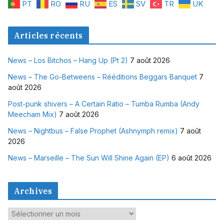
PT
RO
RU
ES
SV
TR
UK
Articles récents
News – Los Bitchos – Hang Up (Pt 2)
7 août 2026
News – The Go-Betweens – Rééditions Beggars Banquet
7
août 2026
Post-punk shivers – A Certain Ratio – Tumba Rumba (Andy
Meecham Mix)
7 août 2026
News – Nightbus – False Prophet (Ashnymph remix)
7 août
2026
News – Marseille – The Sun Will Shine Again (EP)
6 août 2026
Archives
A