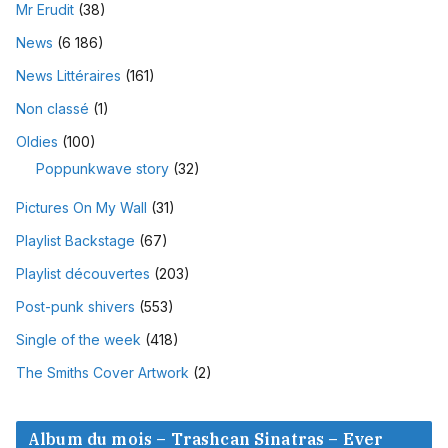
Mr Erudit
(38)
News
(6 186)
News Littéraires
(161)
Non classé
(1)
Oldies
(100)
Poppunkwave story
(32)
Pictures On My Wall
(31)
Playlist Backstage
(67)
Playlist découvertes
(203)
Post-punk shivers
(553)
Single of the week
(418)
The Smiths Cover Artwork
(2)
Album du mois – Trashcan Sinatras – Ever