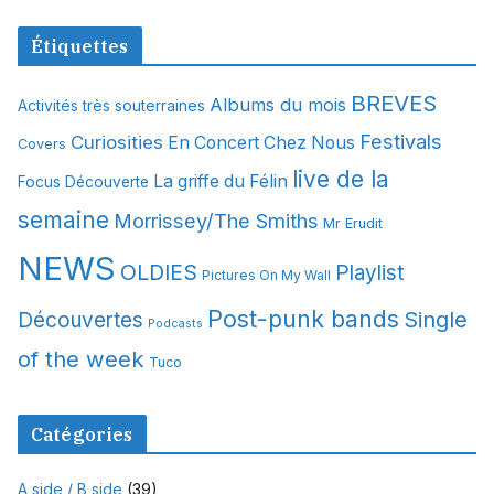
r
c
Étiquettes
h
i
BREVES
Albums du mois
Activités très souterraines
v
Festivals
Curiosities
e
En Concert Chez Nous
Covers
s
live de la
La griffe du Félin
Focus Découverte
semaine
Morrissey/The Smiths
Mr Erudit
NEWS
OLDIES
Playlist
Pictures On My Wall
Post-punk bands
Single
Découvertes
Podcasts
of the week
Tuco
Catégories
A side / B side
(39)