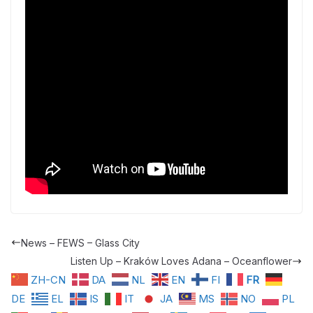
News – FEWS – Glass City
Listen Up – Kraków Loves Adana – Oceanflower
ZH-CN
DA
NL
EN
FI
FR
DE
EL
IS
IT
JA
MS
NO
PL