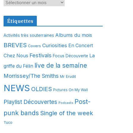
A
r
c
Étiquettes
h
i
Albums du mois
Activités très souterraines
v
BREVES
Curiosities
En Concert
Covers
e
s
Festivals
Chez Nous
La
Focus Découverte
live de la semaine
griffe du Félin
Morrissey/The Smiths
Mr Erudit
NEWS
OLDIES
Pictures On My Wall
Post-
Playlist Découvertes
Podcasts
punk bands
Single of the week
Tuco