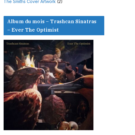
The Smiths Cover Artwork
(2)
Album du mois – Trashcan Sinatras
– Ever The Optimist