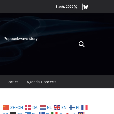
8 août 2026
Poppunkwave story
Sorties
Agenda Concerts
ZH-CN
DA
NL
EN
FI