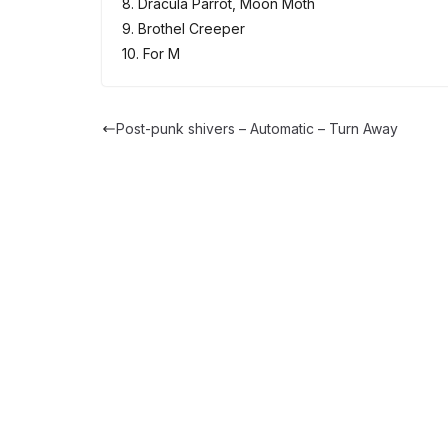
8. Dracula Parrot, Moon Moth
9. Brothel Creeper
10. For M
Post-punk shivers – Automatic – Turn Away