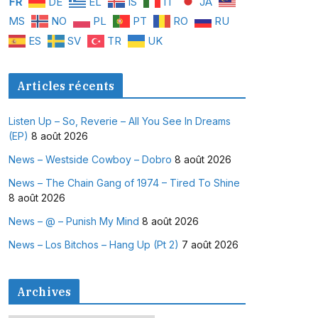
FR
DE
EL
IS
IT
JA
MS
NO
PL
PT
RO
RU
ES
SV
TR
UK
Articles récents
Listen Up – So, Reverie – All You See In Dreams
(EP)
8 août 2026
News – Westside Cowboy – Dobro
8 août 2026
News – The Chain Gang of 1974 – Tired To Shine
8 août 2026
News – @ – Punish My Mind
8 août 2026
News – Los Bitchos – Hang Up (Pt 2)
7 août 2026
Archives