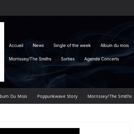
Accueil
News
Single of the week
Album du mois
Morrissey/The Smiths
Sorties
Agenda Concerts
lbum Du Mois
Poppunkwave Story
Morrissey/The Smiths