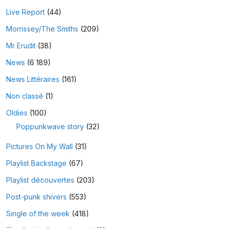
Live Report
(44)
Morrissey/The Smiths
(209)
Mr Erudit
(38)
News
(6 189)
News Littéraires
(161)
Non classé
(1)
Oldies
(100)
Poppunkwave story
(32)
Pictures On My Wall
(31)
Playlist Backstage
(67)
Playlist découvertes
(203)
Post-punk shivers
(553)
Single of the week
(418)