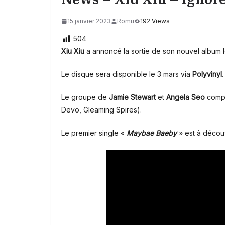
15 janvier 2023
Romu
192 Views
504
Xiu Xiu
a annoncé la sortie de son nouvel album
Le disque sera disponible le 3 mars via
Polyvinyl
.
Le groupe de
Jamie Stewart
et
Angela Seo
compt
Devo, Gleaming Spires).
Le premier single «
Maybae Baeby
» est à découv