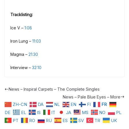
Tracklisting:
Ice V –
1:08
Iron Lung –
11:03
Magma –
21:30
Interview –
32:10
News – Inspiral Carpets – The Complete Singles
News – Pale Blue Eyes – More
ZH-CN
DA
NL
EN
FI
FR
DE
EL
IS
IT
JA
MS
NO
PL
PT
RO
RU
ES
SV
TR
UK