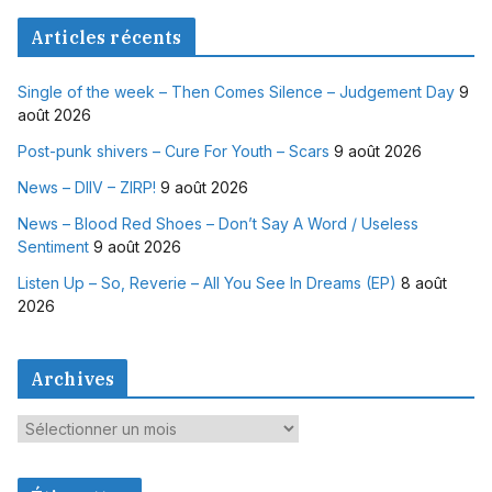
Articles récents
Single of the week – Then Comes Silence – Judgement Day
9
août 2026
Post-punk shivers – Cure For Youth – Scars
9 août 2026
News – DIIV – ZIRP!
9 août 2026
News – Blood Red Shoes – Don’t Say A Word / Useless
Sentiment
9 août 2026
Listen Up – So, Reverie – All You See In Dreams (EP)
8 août
2026
Archives
A
r
c