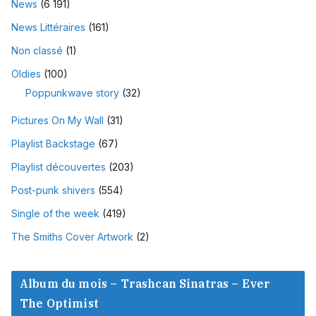
News
(6 191)
News Littéraires
(161)
Non classé
(1)
Oldies
(100)
Poppunkwave story
(32)
Pictures On My Wall
(31)
Playlist Backstage
(67)
Playlist découvertes
(203)
Post-punk shivers
(554)
Single of the week
(419)
The Smiths Cover Artwork
(2)
Album du mois – Trashcan Sinatras – Ever
The Optimist