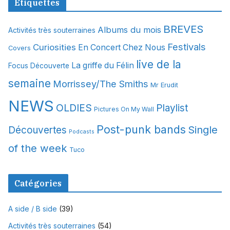
Étiquettes
h
i
BREVES
Albums du mois
Activités très souterraines
v
Festivals
Curiosities
e
En Concert Chez Nous
Covers
s
live de la
La griffe du Félin
Focus Découverte
semaine
Morrissey/The Smiths
Mr Erudit
NEWS
OLDIES
Playlist
Pictures On My Wall
Post-punk bands
Single
Découvertes
Podcasts
of the week
Tuco
Catégories
A side / B side
(39)
Activités très souterraines
(54)