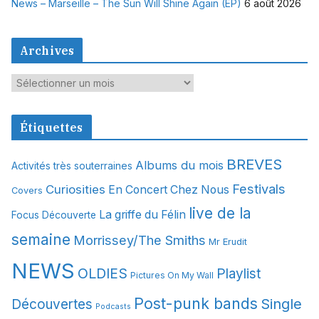
News – Marseille – The Sun Will Shine Again (EP)
6 août 2026
Archives
A
r
c
Étiquettes
h
i
BREVES
Albums du mois
Activités très souterraines
v
Festivals
Curiosities
e
En Concert Chez Nous
Covers
s
live de la
La griffe du Félin
Focus Découverte
semaine
Morrissey/The Smiths
Mr Erudit
NEWS
OLDIES
Playlist
Pictures On My Wall
Post-punk bands
Single
Découvertes
Podcasts