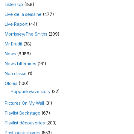
Listen Up
(188)
Live de la semaine
(477)
Live Report
(44)
Morrissey/The Smiths
(209)
Mr Erudit
(38)
News
(6 186)
News Littéraires
(161)
Non classé
(1)
Oldies
(100)
Poppunkwave story
(32)
Pictures On My Wall
(31)
Playlist Backstage
(67)
Playlist découvertes
(203)
Post-punk shivers
(553)