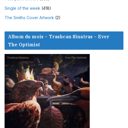
Single of the week
(418)
The Smiths Cover Artwork
(2)
Album du mois – Trashcan Sinatras – Ever
The Optimist