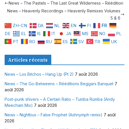
News – The Pastels – The Last Great Wilderness – Réédition
News – Heavenly Recordings – Heavenly Remixes Volumes
5 & 6
ZH-CN
DA
NL
EN
FI
FR
DE
EL
IS
IT
JA
MS
NO
PL
PT
RO
RU
ES
SV
TR
UK
Articles récents
News – Los Bitchos – Hang Up (Pt 2)
7 août 2026
News – The Go-Betweens – Rééditions Beggars Banquet
7
août 2026
Post-punk shivers – A Certain Ratio – Tumba Rumba (Andy
Meecham Mix)
7 août 2026
News – Nightbus – False Prophet (Ashnymph remix)
7 août
2026