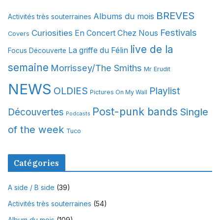
i
BREVES
Albums du mois
Activités très souterraines
v
Festivals
Curiosities
e
En Concert Chez Nous
Covers
s
live de la
La griffe du Félin
Focus Découverte
semaine
Morrissey/The Smiths
Mr Erudit
NEWS
OLDIES
Playlist
Pictures On My Wall
Post-punk bands
Single
Découvertes
Podcasts
of the week
Tuco
Catégories
A side / B side
(39)
Activités très souterraines
(54)
Album du mois
(109)