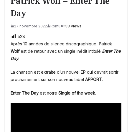
Patrick Wolf – Enter The
Day
27 novembre 2022
Romu
158 Views
528
Après 10 années de silence discographique,
Patrick
Wolf
est de retour avec un single inédit intitulé
Enter The
Day
.
La chanson est extraite d’un nouvel EP qui devrait sortir
prochainement sur son nouveau label
APPORT
.
Enter The Day
est notre
Single of the week
.