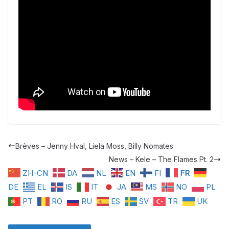
Brèves – Jenny Hval, Liela Moss, Billy Nomates
News – Kele – The Flames Pt. 2
ZH-CN
DA
NL
EN
FI
FR
DE
EL
IS
IT
JA
MS
NO
PL
PT
RO
RU
ES
SV
TR
UK