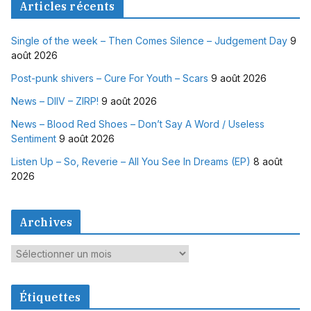
Articles récents
Single of the week – Then Comes Silence – Judgement Day
9
août 2026
Post-punk shivers – Cure For Youth – Scars
9 août 2026
News – DIIV – ZIRP!
9 août 2026
News – Blood Red Shoes – Don’t Say A Word / Useless
Sentiment
9 août 2026
Listen Up – So, Reverie – All You See In Dreams (EP)
8 août
2026
Archives
A
r
c
Étiquettes
h