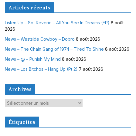
Articles récents
Listen Up – So, Reverie – All You See In Dreams (EP)
8 août
2026
News – Westside Cowboy – Dobro
8 août 2026
News – The Chain Gang of 1974 – Tired To Shine
8 août 2026
News – @ – Punish My Mind
8 août 2026
News – Los Bitchos – Hang Up (Pt 2)
7 août 2026
Archives
A
r
c
Étiquettes
h
i