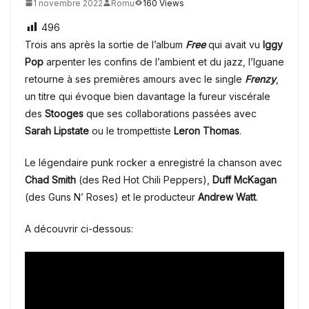
1 novembre 2022
Romu
160 Views
496
Trois ans après la sortie de l’album
Free
qui avait vu
Iggy
Pop
arpenter les confins de l’ambient et du jazz, l’Iguane
retourne à ses premières amours avec le single
Frenzy
,
un titre qui évoque bien davantage la fureur viscérale
des
Stooges
que ses collaborations passées avec
Sarah Lipstate
ou le trompettiste
Leron Thomas
.
Le légendaire punk rocker a enregistré la chanson avec
Chad Smith
(des Red Hot Chili Peppers),
Duff McKagan
(des Guns N’ Roses) et le producteur
Andrew Watt
.
A découvrir ci-dessous: