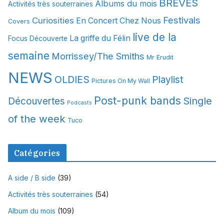
BREVES
Albums du mois
Activités très souterraines
v
Festivals
Curiosities
e
En Concert Chez Nous
Covers
s
live de la
La griffe du Félin
Focus Découverte
semaine
Morrissey/The Smiths
Mr Erudit
NEWS
OLDIES
Playlist
Pictures On My Wall
Post-punk bands
Single
Découvertes
Podcasts
of the week
Tuco
Catégories
A side / B side
(39)
Activités très souterraines
(54)
Album du mois
(109)