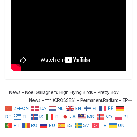
News – Noel Gallagher’s High Flying Birds – Pretty Boy
News – ††† (CROSSES) – Permanent.Radiant – EP
ZH-CN
DA
NL
EN
FI
FR
DE
EL
IS
IT
JA
MS
NO
PL
PT
RO
RU
ES
SV
TR
UK