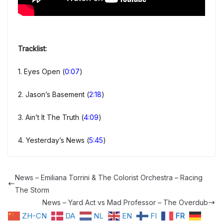
Tracklist:
1. Eyes Open (
0:07
)
2. Jason’s Basement (
2:18
)
3. Ain’t It The Truth (
4:09
)
4. Yesterday’s News (
5:45
)
News – Emiliana Torrini & The Colorist Orchestra – Racing
The Storm
News – Yard Act vs Mad Professor – The Overdub
ZH-CN
DA
NL
EN
FI
FR