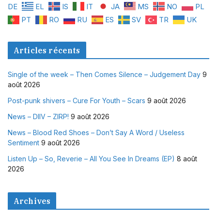
DE
EL
IS
IT
JA
MS
NO
PL
PT
RO
RU
ES
SV
TR
UK
Articles récents
Single of the week – Then Comes Silence – Judgement Day
9
août 2026
Post-punk shivers – Cure For Youth – Scars
9 août 2026
News – DIIV – ZIRP!
9 août 2026
News – Blood Red Shoes – Don’t Say A Word / Useless
Sentiment
9 août 2026
Listen Up – So, Reverie – All You See In Dreams (EP)
8 août
2026
Archives