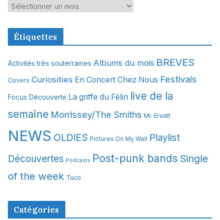
A
r
c
Étiquettes
h
i
BREVES
Albums du mois
Activités très souterraines
v
Festivals
Curiosities
e
En Concert Chez Nous
Covers
s
live de la
La griffe du Félin
Focus Découverte
semaine
Morrissey/The Smiths
Mr Erudit
NEWS
OLDIES
Playlist
Pictures On My Wall
Post-punk bands
Single
Découvertes
Podcasts
of the week
Tuco
Catégories