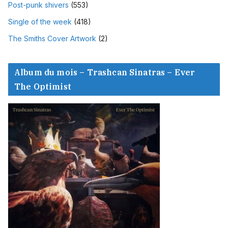
Post-punk shivers
(553)
Single of the week
(418)
The Smiths Cover Artwork
(2)
Album du mois – Trashcan Sinatras – Ever
The Optimist