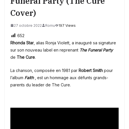
Funeral Party (The Cure
Cover)
27 octobre 2022
Romu
197 Views
652
Rhonda Star
, alias Ronja Violett, a inauguré sa signature
sur son nouveau label en reprenant
The Funeral Party
de
The Cure
.
La chanson, composée en 1981 par
Robert Smith
pour
l’album
Faith
, est un hommage aux défunts grands-
parents du leader de The Cure.