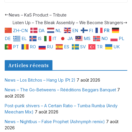
News – KaS Product – Tribute
Listen Up – The Bleak Assembly – We Become Strangers
ZH-CN
DA
NL
EN
FI
FR
DE
EL
IS
IT
JA
MS
NO
PL
PT
RO
RU
ES
SV
TR
UK
Articles récents
News – Los Bitchos – Hang Up (Pt 2)
7 août 2026
News – The Go-Betweens – Rééditions Beggars Banquet
7
août 2026
Post-punk shivers – A Certain Ratio – Tumba Rumba (Andy
Meecham Mix)
7 août 2026
News – Nightbus – False Prophet (Ashnymph remix)
7 août
2026