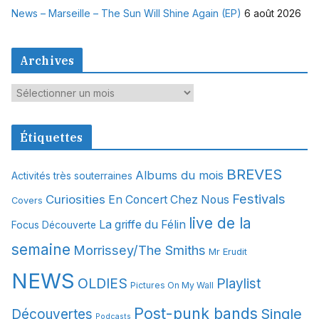
News – Marseille – The Sun Will Shine Again (EP)
6 août 2026
Archives
A
r
c
Étiquettes
h
i
BREVES
Albums du mois
Activités très souterraines
v
Festivals
Curiosities
e
En Concert Chez Nous
Covers
s
live de la
La griffe du Félin
Focus Découverte
semaine
Morrissey/The Smiths
Mr Erudit
NEWS
OLDIES
Playlist
Pictures On My Wall
Post-punk bands
Single
Découvertes
Podcasts