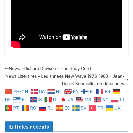
News – Richard Dawson – The Ruby Cord
News Littéraires – Les années New Wave 1978-1983 – Jean-
Daniel Beauvallet en dédicaces
ZH-CN
DA
NL
EN
FI
FR
DE
EL
IS
IT
JA
MS
NO
PL
PT
RO
RU
ES
SV
TR
UK
Articles récents