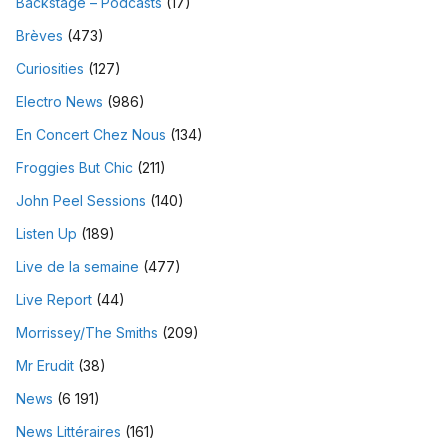
Backstage – Podcasts
(17)
Brèves
(473)
Curiosities
(127)
Electro News
(986)
En Concert Chez Nous
(134)
Froggies But Chic
(211)
John Peel Sessions
(140)
Listen Up
(189)
Live de la semaine
(477)
Live Report
(44)
Morrissey/The Smiths
(209)
Mr Erudit
(38)
News
(6 191)
News Littéraires
(161)