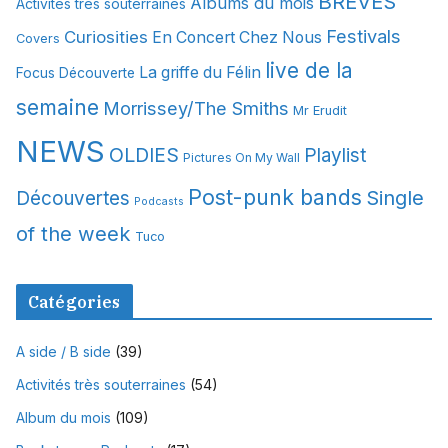
BREVES
Albums du mois
Activités très souterraines
v
Festivals
Curiosities
e
En Concert Chez Nous
Covers
s
live de la
La griffe du Félin
Focus Découverte
semaine
Morrissey/The Smiths
Mr Erudit
NEWS
OLDIES
Playlist
Pictures On My Wall
Post-punk bands
Single
Découvertes
Podcasts
of the week
Tuco
Catégories
A side / B side
(39)
Activités très souterraines
(54)
Album du mois
(109)