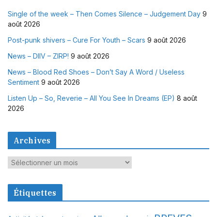
Single of the week – Then Comes Silence – Judgement Day
9
août 2026
Post-punk shivers – Cure For Youth – Scars
9 août 2026
News – DIIV – ZIRP!
9 août 2026
News – Blood Red Shoes – Don’t Say A Word / Useless
Sentiment
9 août 2026
Listen Up – So, Reverie – All You See In Dreams (EP)
8 août
2026
Archives
A
r
c
Étiquettes
h
i