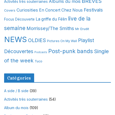
BREVES
Albums du mois
Activités très souterraines
v
Festivals
Curiosities
e
En Concert Chez Nous
Covers
s
live de la
La griffe du Félin
Focus Découverte
semaine
Morrissey/The Smiths
Mr Erudit
NEWS
OLDIES
Playlist
Pictures On My Wall
Post-punk bands
Single
Découvertes
Podcasts
of the week
Tuco
Catégories
A side / B side
(39)
Activités très souterraines
(54)
Album du mois
(109)