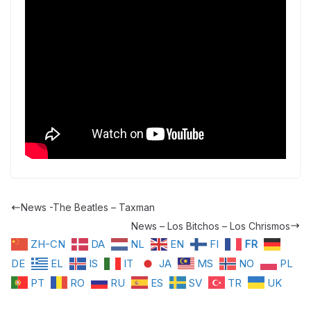
News -The Beatles – Taxman
News – Los Bitchos – Los Chrismos
ZH-CN
DA
NL
EN
FI
FR
DE
EL
IS
IT
JA
MS
NO
PL
PT
RO
RU
ES
SV
TR
UK