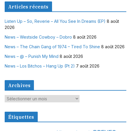
Articles récents
Listen Up – So, Reverie – All You See In Dreams (EP)
8 août
2026
News – Westside Cowboy – Dobro
8 août 2026
News – The Chain Gang of 1974 – Tired To Shine
8 août 2026
News – @ – Punish My Mind
8 août 2026
News – Los Bitchos – Hang Up (Pt 2)
7 août 2026
Archives
A
r
c
Étiquettes
h
i