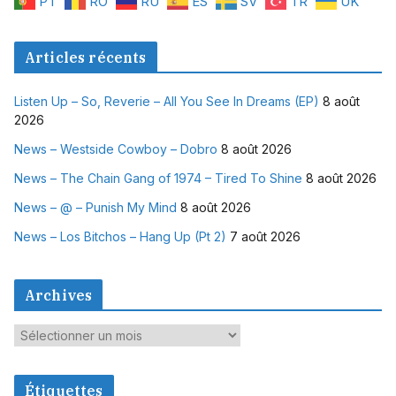
PT
RO
RU
ES
SV
TR
UK
Articles récents
Listen Up – So, Reverie – All You See In Dreams (EP)
8 août
2026
News – Westside Cowboy – Dobro
8 août 2026
News – The Chain Gang of 1974 – Tired To Shine
8 août 2026
News – @ – Punish My Mind
8 août 2026
News – Los Bitchos – Hang Up (Pt 2)
7 août 2026
Archives
A
r
c
Étiquettes