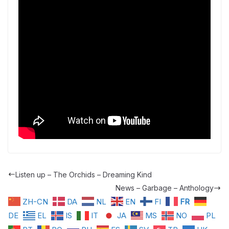
Listen up – The Orchids – Dreaming Kind
News – Garbage – Anthology
ZH-CN
DA
NL
EN
FI
FR
DE
EL
IS
IT
JA
MS
NO
PL