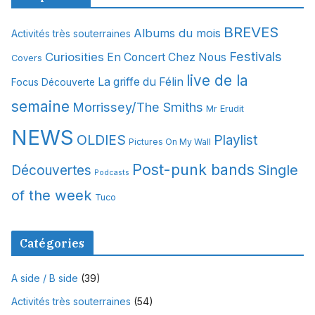
h
i
BREVES
Albums du mois
Activités très souterraines
v
Festivals
Curiosities
e
En Concert Chez Nous
Covers
s
live de la
La griffe du Félin
Focus Découverte
semaine
Morrissey/The Smiths
Mr Erudit
NEWS
OLDIES
Playlist
Pictures On My Wall
Post-punk bands
Single
Découvertes
Podcasts
of the week
Tuco
Catégories
A side / B side
(39)
Activités très souterraines
(54)